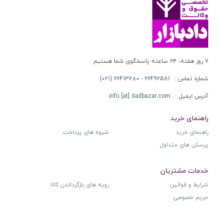
۷ روز هفته، ۲۴ ساعته پاسخگوی شما هستیم
شماره تماس :
66492581 - 66413280 (021)
آدرس ایمیل :
info [at] dadbazar.com
راهنمای خرید
راهنمای خرید
شیوه های پرداخت
پرسش های متداول
خدمات مشتریان
شرایط و قوانین
رویه های بازگرداندن کالا
حریم خصوصی