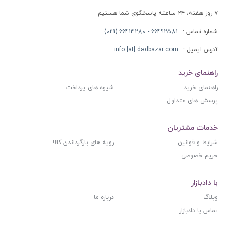
۷ روز هفته، ۲۴ ساعته پاسخگوی شما هستیم
شماره تماس :
66492581 - 66413280 (021)
آدرس ایمیل :
info [at] dadbazar.com
راهنمای خرید
راهنمای خرید
شیوه های پرداخت
پرسش های متداول
خدمات مشتریان
شرایط و قوانین
رویه های بازگرداندن کالا
حریم خصوصی
با دادبازار
وبلاگ
درباره ما
تماس با دادبازار