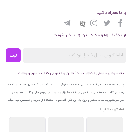
با ما همراه باشید
از تخفیف ها و جدیدترین ها با خبر شوید:
ثبت
کتابفروشی حقوقی دادبازار خرید آنلاین و اینترنتی کتاب حقوق و وکالت
پس از حدود ده سال خدمت رسانی به جامعه حقوقی ایران در قالب پایگاه خبری اختبار، با توجه
به عدم تناسب دسترسی دانشجویان رشته حقوق و داوطلبان آزمون های وکالت، قضاوت و ...
سراسر کشور به منابع معتبر و بروز، به این فکر افتادیم با استفاده از تجربه و تخصص تیم حرفه
ای اختبار خدمتی جدید به جامعه حقوقی ایران ارائه کنیم. به این منظور با راه اندازی و تجهیز
نمایشگاه و فروشگاه دائمی تخصصی کتاب های حقوقی با نام «دادبازار» در خیابان انقلاب
اسلامی قلب بازار کتاب ایران و اخذ مجوزهای قانونی از جمله نماد اعتماد الکترونیک از مرکز
توسعه تجارت الکترونیکی وزارت صنعت، معدن و تجارت، نشان ملی ثبت رسانه های دیجیتال از