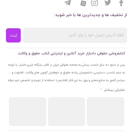
از تخفیف ها و جدیدترین ها با خبر شوید:
ثبت
کتابفروشی حقوقی دادبازار خرید آنلاین و اینترنتی کتاب حقوق و وکالت
پس از حدود ده سال خدمت رسانی به جامعه حقوقی ایران در قالب پایگاه خبری اختبار، با توجه
به عدم تناسب دسترسی دانشجویان رشته حقوق و داوطلبان آزمون های وکالت، قضاوت و ...
سراسر کشور به منابع معتبر و بروز، به این فکر افتادیم با استفاده از تجربه و تخصص تیم حرفه
ای اختبار خدمتی جدید به جامعه حقوقی ایران ارائه کنیم. به این منظور با راه اندازی و تجهیز
نمایشگاه و فروشگاه دائمی تخصصی کتاب های حقوقی با نام «دادبازار» در خیابان انقلاب
اسلامی قلب بازار کتاب ایران و اخذ مجوزهای قانونی از جمله نماد اعتماد الکترونیک از مرکز
توسعه تجارت الکترونیکی وزارت صنعت، معدن و تجارت، نشان ملی ثبت رسانه های دیجیتال از
مرکز فناوری اطلاعات و رسانه های دیجیتال وزارت فرهنگ و ارشاد اسلامی و پروانه کسب از
اتحادیه ناشران و کتابفروشان تهران به منظور ارائه مطمئن ترین خدمات مجموعه بسیار کامل و