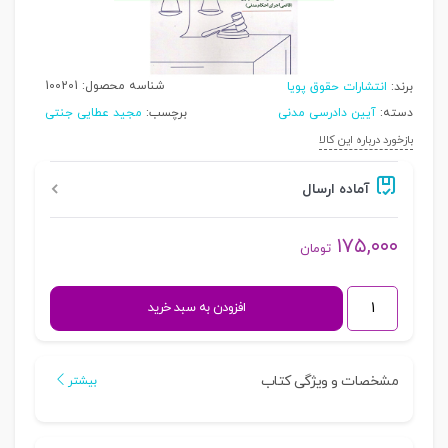
شناسه محصول:
100201
برند:
انتشارات حقوق پویا
دسته:
آیین دادرسی مدنی
برچسب:
مجید عطایی جنتی
بازخورد درباره این کالا
آماده ارسال
۱۷۵,۰۰۰
تومان
همیار
افزودن به سبد خرید
دادگاه
حقوقی
-
مشخصات و ویژگی کتاب
بیشتر
جلد
ششم
(مبحث: