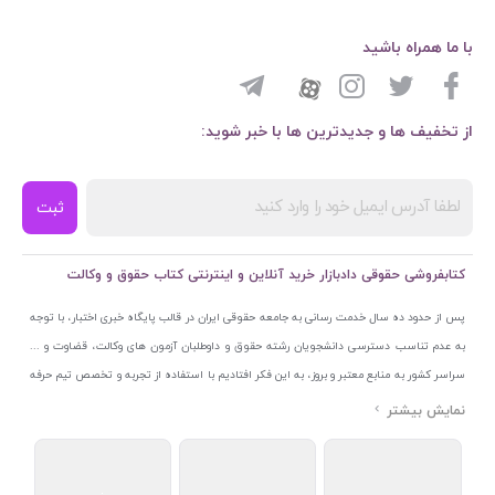
با ما همراه باشید
از تخفیف ها و جدیدترین ها با خبر شوید:
ثبت
کتابفروشی حقوقی دادبازار خرید آنلاین و اینترنتی کتاب حقوق و وکالت
پس از حدود ده سال خدمت رسانی به جامعه حقوقی ایران در قالب پایگاه خبری اختبار، با توجه
به عدم تناسب دسترسی دانشجویان رشته حقوق و داوطلبان آزمون های وکالت، قضاوت و ...
سراسر کشور به منابع معتبر و بروز، به این فکر افتادیم با استفاده از تجربه و تخصص تیم حرفه
ای اختبار خدمتی جدید به جامعه حقوقی ایران ارائه کنیم. به این منظور با راه اندازی و تجهیز
نمایشگاه و فروشگاه دائمی تخصصی کتاب های حقوقی با نام «دادبازار» در خیابان انقلاب
اسلامی قلب بازار کتاب ایران و اخذ مجوزهای قانونی از جمله نماد اعتماد الکترونیک از مرکز
توسعه تجارت الکترونیکی وزارت صنعت، معدن و تجارت، نشان ملی ثبت رسانه های دیجیتال از