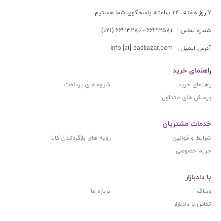
۷ روز هفته، ۲۴ ساعته پاسخگوی شما هستیم
شماره تماس :
66492581 - 66413280 (021)
آدرس ایمیل :
info [at] dadbazar.com
راهنمای خرید
راهنمای خرید
شیوه های پرداخت
پرسش های متداول
خدمات مشتریان
شرایط و قوانین
رویه های بازگرداندن کالا
حریم خصوصی
با دادبازار
وبلاگ
درباره ما
تماس با دادبازار