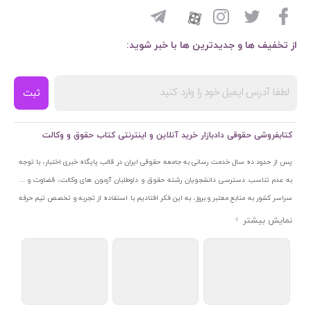
از تخفیف ها و جدیدترین ها با خبر شوید:
ثبت
کتابفروشی حقوقی دادبازار خرید آنلاین و اینترنتی کتاب حقوق و وکالت
پس از حدود ده سال خدمت رسانی به جامعه حقوقی ایران در قالب پایگاه خبری اختبار، با توجه
به عدم تناسب دسترسی دانشجویان رشته حقوق و داوطلبان آزمون های وکالت، قضاوت و ...
سراسر کشور به منابع معتبر و بروز، به این فکر افتادیم با استفاده از تجربه و تخصص تیم حرفه
ای اختبار خدمتی جدید به جامعه حقوقی ایران ارائه کنیم. به این منظور با راه اندازی و تجهیز
نمایشگاه و فروشگاه دائمی تخصصی کتاب های حقوقی با نام «دادبازار» در خیابان انقلاب
اسلامی قلب بازار کتاب ایران و اخذ مجوزهای قانونی از جمله نماد اعتماد الکترونیک از مرکز
توسعه تجارت الکترونیکی وزارت صنعت، معدن و تجارت، نشان ملی ثبت رسانه های دیجیتال از
مرکز فناوری اطلاعات و رسانه های دیجیتال وزارت فرهنگ و ارشاد اسلامی و پروانه کسب از
اتحادیه ناشران و کتابفروشان تهران به منظور ارائه مطمئن ترین خدمات مجموعه بسیار کامل و