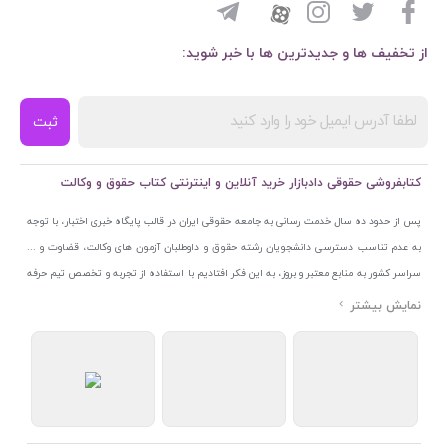
از تخفیف ها و جدیدترین ها با خبر شوید:
ثبت
کتابفروشی حقوقی دادبازار خرید آنلاین و اینترنتی کتاب حقوق و وکالت
پس از حدود ده سال خدمت رسانی به جامعه حقوقی ایران در قالب پایگاه خبری اختبار، با توجه
به عدم تناسب دسترسی دانشجویان رشته حقوق و داوطلبان آزمون های وکالت، قضاوت و ...
سراسر کشور به منابع معتبر و بروز، به این فکر افتادیم با استفاده از تجربه و تخصص تیم حرفه
ای اختبار خدمتی جدید به جامعه حقوقی ایران ارائه کنیم. به این منظور با راه اندازی و تجهیز
نمایشگاه و فروشگاه دائمی تخصصی کتاب های حقوقی با نام «دادبازار» در خیابان انقلاب
اسلامی قلب بازار کتاب ایران و اخذ مجوزهای قانونی از جمله نماد اعتماد الکترونیک از مرکز
توسعه تجارت الکترونیکی وزارت صنعت، معدن و تجارت، نشان ملی ثبت رسانه های دیجیتال از
مرکز فناوری اطلاعات و رسانه های دیجیتال وزارت فرهنگ و ارشاد اسلامی و پروانه کسب از
اتحادیه ناشران و کتابفروشان تهران به منظور ارائه مطمئن ترین خدمات مجموعه بسیار کامل و