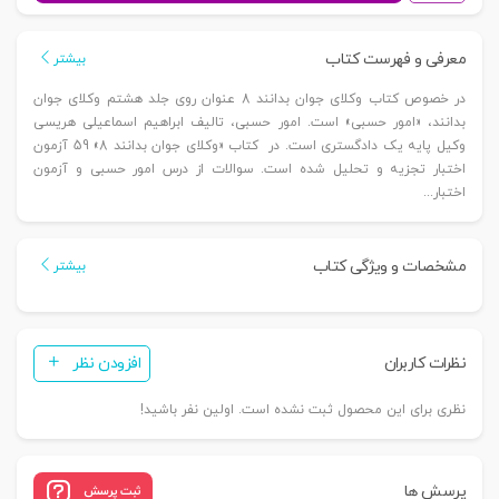
بدانند
(جلد
معرفی و فهرست کتاب
بیشتر
هشتم)
در خصوص کتاب وکلای جوان بدانند 8 عنوان روی جلد هشتم وکلای جوان
امور
بدانند، «امور حسبی» است. امور حسبی، تالیف ابراهیم اسماعیلی هریسی
حسبی
وکیل پایه یک دادگستری است. در کتاب «وکلای جوان بدانند 8» 59 آزمون
|
اختبار تجزیه و تحلیل شده است. سوالات از درس امور حسبی و آزمون
هریسی
اختبار...
عدد
مشخصات و ویژگی کتاب
بیشتر
نظرات کاربران
افزودن نظر
نظری برای این محصول ثبت نشده است. اولین نفر باشید!
پرسش ها
ثبت پرسش