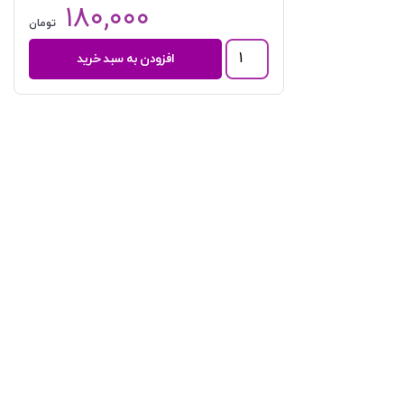
۱۸۰,۰۰۰
تومان
چالش
افزودن به سبد خرید
های
فراروی
نظام
ثبت
الکترونیکی
شرکت
های
تجاری
|
صاحبدل
نیا
عدد