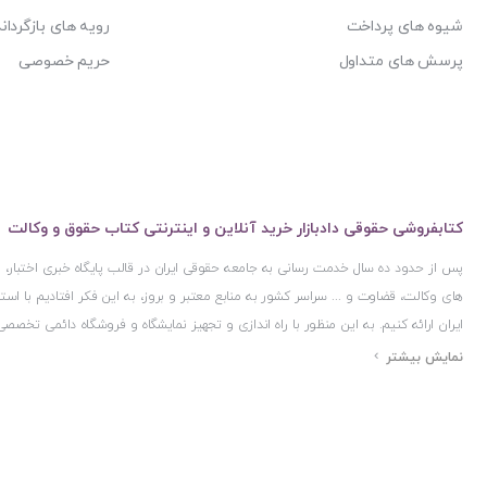
شیوه های پرداخت
رویه های بازگرداند
پرسش های متداول
حریم خصوصی
کتابفروشی حقوقی دادبازار خرید آنلاین و اینترنتی کتاب حقوق و وکالت
پس از حدود ده سال خدمت رسانی به جامعه حقوقی ایران در قالب پایگاه خبری اختبار
های وکالت، قضاوت و ... سراسر کشور به منابع معتبر و بروز، به این فکر افتادیم با 
ایران ارائه کنیم. به این منظور با راه اندازی و تجهیز نمایشگاه و فروشگاه دائمی تخصصی
ایران و اخذ مجوزهای قانونی از جمله نماد اعتماد الکترونیک از مرکز توسعه تجارت ال
مرکز فناوری اطلاعات و رسانه های دیجیتال وزارت فرهنگ و ارشاد اسلامی و پروانه کسب 
مجموعه بسیار کامل و معتبری از کتاب های حقوقی را به علاقمندان عرضه کرده ایم. علاو
حقوقی دادبازار را با استفاده از حدود ده سال تجربه تخصصی در حوزه فناوری اطلاعات و
علاقمندان بتوانند با اطمینان کافی و به اتکای اعتبار این مجموعه قدیمی کتاب و منابع مورد