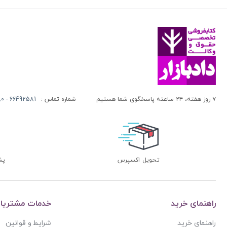
۷ روز هفته، ۲۴ ساعته پاسخگوی شما هستیم
شماره تماس :
66492581 - 66413280 (021)
تحویل اکسپرس
پشتی
راهنمای خرید
خدمات مشتریا
راهنمای خرید
شرایط و قوانین