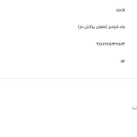
وزیری
جلد شومیز (مقوای روکش دار)
9786225932524
114
یا