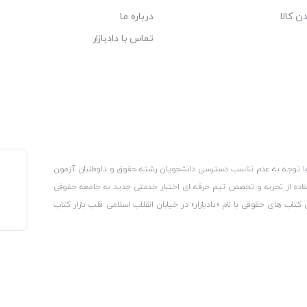
ن کالا
درباره ما
تماس با دادبازار
، با توجه به عدم تناسب دسترسی دانشجویان رشته حقوق و داوطلبان آزمون
استفاده از تجربه و تخصص تیم حرفه ای اختبار خدمتی جدید به جامعه حقوقی
 کتاب های حقوقی با نام «دادبازار» در خیابان انقلاب اسلامی قلب بازار کتاب
کترونیکی وزارت صنعت، معدن و تجارت، نشان ملی ثبت رسانه های دیجیتال از
از اتحادیه ناشران و کتابفروشان تهران به منظور ارائه مطمئن ترین خدمات
ه بر این با بهره گیری از فناوری برتر روز دنیا وبسایت کتابفروشی تخصصی
کلیه حقوق این سایت متعلق به کتابفروشی دادبازار است
 تلفیق آن با شناخت کامل نیازهای جامعه حقوقی کشور راه اندازی کردیم تا
 نیاز خود را تهیه کنند.