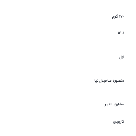
170 گرم
1401
اول
منصوره صاحبدل نیا
مشارق الانوار
کاربردی