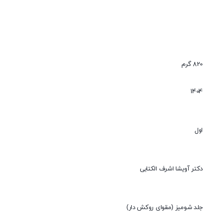
820 گرم
1404
اول
دکتر آویشا اشرف الکتابی
جلد شومیز (مقوای روکش دار)