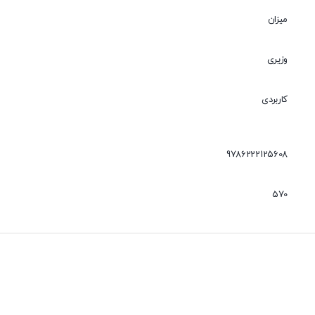
میزان
وزیری
کاربردی
9786222125608
570