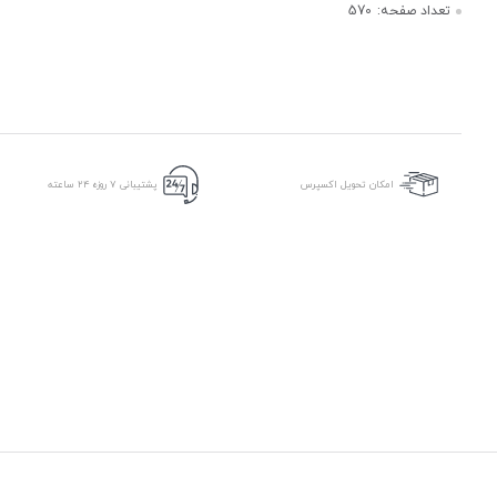
تعداد صفحه:
570
امکان تحویل اکسپرس
پشتیبانی ۷ روزه ۲۴ ساعته