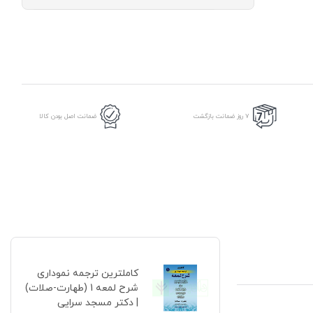
شرح
لمعه
1
(طهارت-
صلات)
|
دکتر
مسجد
سرایی
7 روز ضمانت بازگشت
ضمانت اصل بودن کالا
عدد
کاملترین ترجمه نموداری
شرح لمعه 1 (طهارت-صلات)
| دکتر مسجد سرایی