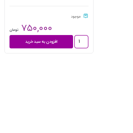
موجود
۷۵۰,۰۰۰
تومان
کاملترین
افزودن به سبد خرید
ترجمه
نموداری
شرح
لمعه
1
(طهارت-
صلات)
|
دکتر
مسجد
سرایی
عدد