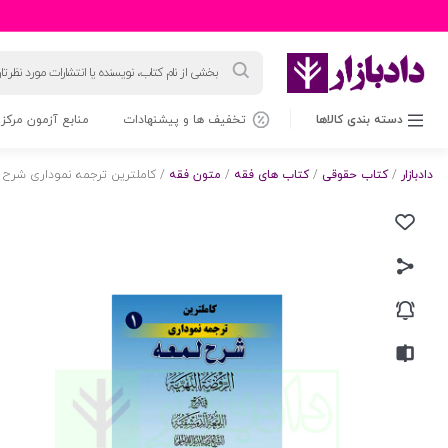
جستجوی
محصولات
دسته بندی کالاها
تخفیف ها و پیشنهادات
منابع آزمون مرکز 
دادبازار
/
کتاب حقوقی
/
کتاب های فقه
/
متون فقه
/ کاملترین ترجمه نموداری شرح لمعه 1 (طهارت-صلات) | دکتر م