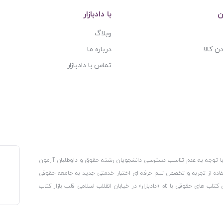
ن
با دادبازار
وبلاگ
ن کالا
درباره ما
تماس با دادبازار
، با توجه به عدم تناسب دسترسی دانشجویان رشته حقوق و داوطلبان آزمون
استفاده از تجربه و تخصص تیم حرفه ای اختبار خدمتی جدید به جامعه حقوقی
 کتاب های حقوقی با نام «دادبازار» در خیابان انقلاب اسلامی قلب بازار کتاب
کترونیکی وزارت صنعت، معدن و تجارت، نشان ملی ثبت رسانه های دیجیتال از
از اتحادیه ناشران و کتابفروشان تهران به منظور ارائه مطمئن ترین خدمات