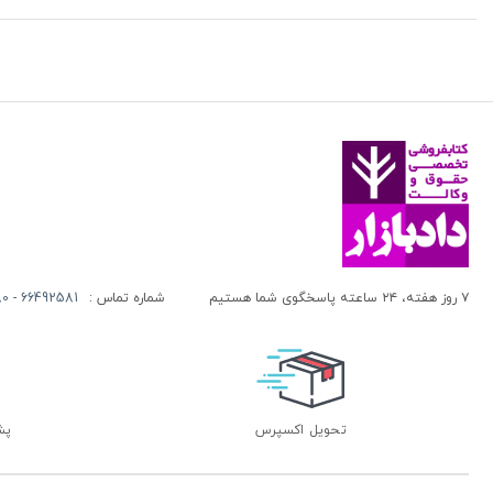
۷ روز هفته، ۲۴ ساعته پاسخگوی شما هستیم
شماره تماس :
66492581 - 66413280 (021)
تحویل اکسپرس
پشتی