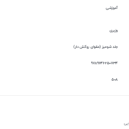
آموزشی
وزیری
جلد شومیز (مقوای روکش دار)
9789646250734
508