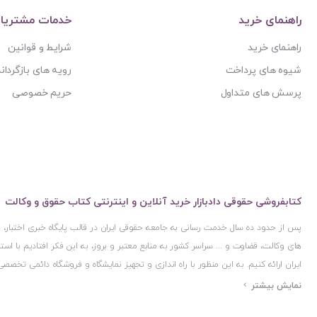
راهنمای خرید
خدمات مشتریا
راهنمای خرید
شرایط و قوانین
شیوه های پرداخت
رویه های بازگرداند
پرسش های متداول
حریم خصوصی
کتابفروشی حقوقی دادبازار خرید آنلاین و اینترنتی کتاب حقوق و وکالت
پس از حدود ده سال خدمت رسانی به جامعه حقوقی ایران در قالب پایگاه خبری اختبار
های وکالت، قضاوت و ... سراسر کشور به منابع معتبر و بروز، به این فکر افتادیم با 
ایران ارائه کنیم. به این منظور با راه اندازی و تجهیز نمایشگاه و فروشگاه دائمی تخصصی
ایران و اخذ مجوزهای قانونی از جمله نماد اعتماد الکترونیک از مرکز توسعه تجارت ال
مرکز فناوری اطلاعات و رسانه های دیجیتال وزارت فرهنگ و ارشاد اسلامی و پروانه کسب 