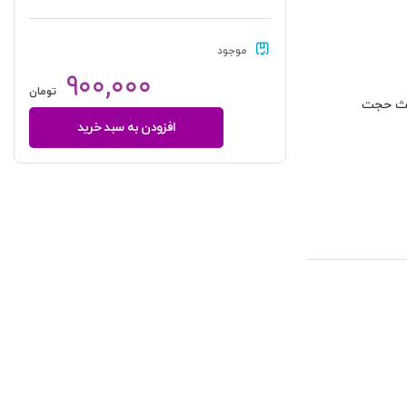
موجود
۹۰۰,۰۰۰
تومان
احث حجت
افزودن به سبد خرید
کاملترین
ترجمه
و
تبیین
اصول
الفقه
مظفر
(جلد
سوم)
عدد