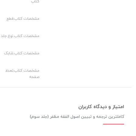
کتاب
13- اماره، طریق است یا سبب؟
مشخصات کتاب.قطع
14- مصلحت سکوکیه
باب اول – قرآن کریم
مشخصات کتاب.نوع جلد
مقدمه
مشخصات کتاب.شابک
نسخ قرآن کریم
امکان نسخ قرآن
مشخصات کتاب.تعداد
باب دوم – سنت
صفحه
مقدمه
1-دلالت فعل معصوم
امتیاز و دیدگاه کاربران
2- دلالت تقریر معصوم
کاملترین ترجمه و تبیین اصول الفقه مظفر (جلد سوم)
3- خبر متواتر
4- خبر واحد