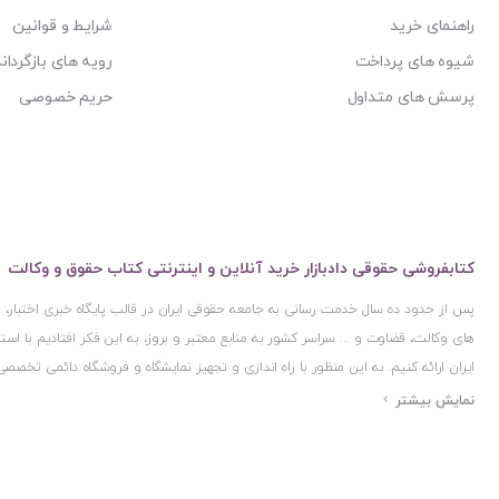
مقدمه
راهنمای خرید
شرایط و قوانین
شیوه های پرداخت
رویه های بازگرداند
اصول عملیه
پرسش های متداول
حریم خصوصی
استصحاب
تعریف استصحاب
مقومات استصحاب
معنای حجیت استصحاب
آیا استصحاب اماره است یا اصل؟
کتابفروشی حقوقی دادبازار خرید آنلاین و اینترنتی کتاب حقوق و وکالت
1-اولین روایت صحیحه زراره
پس از حدود ده سال خدمت رسانی به جامعه حقوقی ایران در قالب پایگاه خبری اختبار
های وکالت، قضاوت و ... سراسر کشور به منابع معتبر و بروز، به این فکر افتادیم با 
2- دومین روایت صحیحه زراره
ایران ارائه کنیم. به این منظور با راه اندازی و تجهیز نمایشگاه و فروشگاه دائمی تخصصی
3- سومین روایت صحیحه زراره
ایران و اخذ مجوزهای قانونی از جمله نماد اعتماد الکترونیک از مرکز توسعه تجارت ال
4- روایت محمد بن مسلم
مرکز فناوری اطلاعات و رسانه های دیجیتال وزارت فرهنگ و ارشاد اسلامی و پروانه کسب 
مجموعه بسیار کامل و معتبری از کتاب های حقوقی را به علاقمندان عرضه کرده ایم. علاو
5- مکاتبه علی بن محمد قاسانی
حقوقی دادبازار را با استفاده از حدود ده سال تجربه تخصصی در حوزه فناوری اطلاعات و