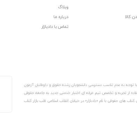
وبلاگ
ن کالا
درباره ما
تماس با دادبازار
، با توجه به عدم تناسب دسترسی دانشجویان رشته حقوق و داوطلبان آزمون
استفاده از تجربه و تخصص تیم حرفه ای اختبار خدمتی جدید به جامعه حقوقی
 کتاب های حقوقی با نام «دادبازار» در خیابان انقلاب اسلامی قلب بازار کتاب
کترونیکی وزارت صنعت، معدن و تجارت، نشان ملی ثبت رسانه های دیجیتال از
از اتحادیه ناشران و کتابفروشان تهران به منظور ارائه مطمئن ترین خدمات
ه بر این با بهره گیری از فناوری برتر روز دنیا وبسایت کتابفروشی تخصصی
کلیه حقوق این سایت متعلق به کتابفروشی دادبازار است
 تلفیق آن با شناخت کامل نیازهای جامعه حقوقی کشور راه اندازی کردیم تا