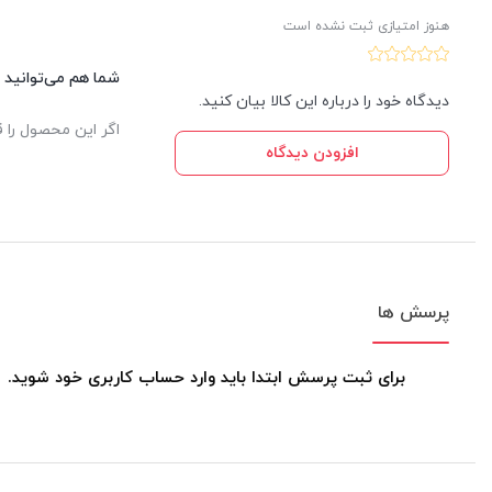
باب سوم – اجماع
هنوز امتیازی ثبت نشده است
اجماع از نظر امامیه
شما هم می‌توانید د
اجماع منقول
دیدگاه خود را درباره این کالا بیان کنید.
اگر این محصول را ق
باب چهارم دلیل عقلی
افزودن دیدگاه
وجه حجیت عقل
دلیل عقل
باب پنجم – حجیت ظواهر
چند مقدمه
پرسش ها
راههای اثبات ظواهر
حجیت قول لقوی(سخن واژه شناسان)
برای ثبت پرسش ابتدا باید وارد حساب کاربری خود شوید.
ظهور تصوری و ظهور تصدیقی
دلیل حجیت ظهور