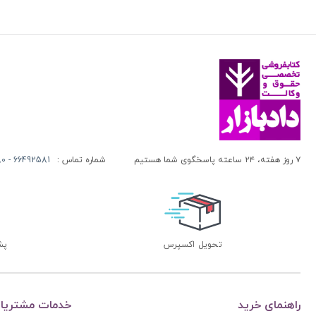
حجیت ظواهر
باب ششم: شهرت
باب هفتم: سیره
باب هشتم: قیاس
مقدمه
استحسان و مصالح مرسله
باب نهم: تعادل و تراجیح
۷ روز هفته، ۲۴ ساعته پاسخگوی شما هستیم
شماره تماس :
66492581 - 66413280 (021)
مقدمه
مقام اول: مرجحات پنجگانه
مقام دوم: برتری میان مرجحات
تحویل اکسپرس
پشتی
مقام سوم: تعدی از مرجحات منصوصه
تعادل و تراجیح
راهنمای خرید
خدمات مشتریا
مقصد چهارم: مباحث اصول عملیه