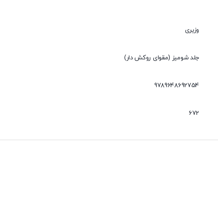
وزیری
جلد شومیز (مقوای روکش دار)
9789648692754
672