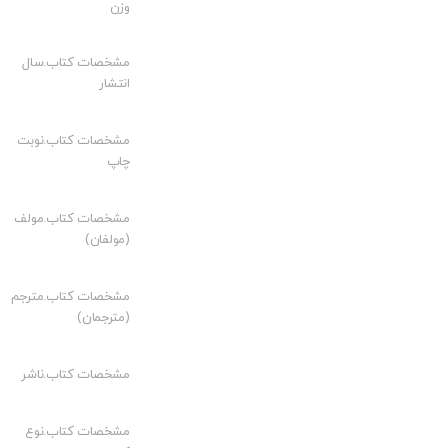
وزن
مقدمه
1-موضوع مقصد سوم
مشخصات کتاب.سال
انتشار
2- معنای حجت
3- مدلول کلمه اماره و ظن معتبر
مشخصات کتاب.نوبت
4- ظن نوعی
چاپ
5- اماره و اصل عملی
مشخصات کتاب.مولف
6-ملاک در اثبات حجیت اماره
(مولفان)
7- حجیت علم ذاتی است
مشخصات کتاب.مترجم
8- جایگاه حجیت اماره
(مترجمان)
9- ظن خاص و ظن مطلق
10- مقدمات دلیل انسداد
مشخصات کتاب.ناشر
11- اشتراک احکام میان عالم و جاهل
مشخصات کتاب.نوع
12- تصحیح جعل شدن اماره