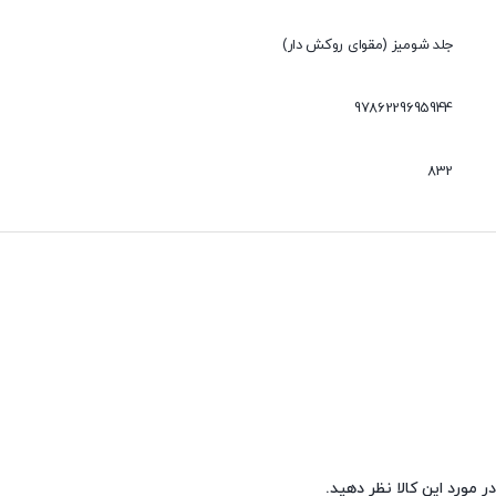
جلد شومیز (مقوای روکش دار)
9786229695944
832
ر مورد این کالا نظر دهید.