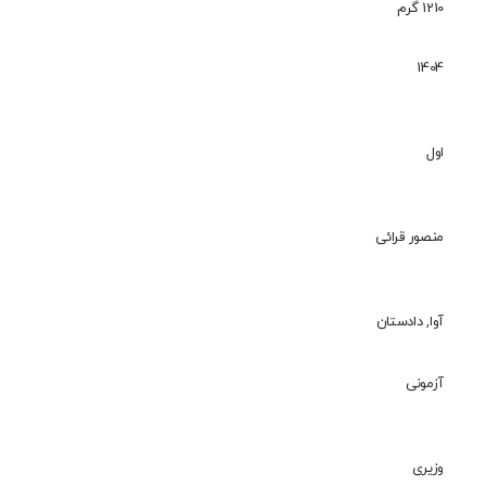
1210 گرم
1404
اول
منصور قرائی
آوا, دادستان
آزمونی
وزیری