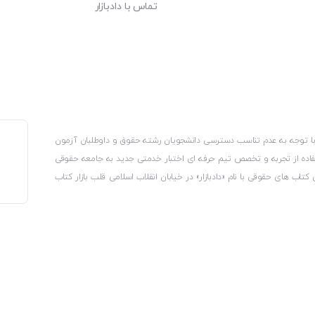
تماس با دادبازار
، با توجه به عدم تناسب دسترسی دانشجویان رشته حقوق و داوطلبان آزمون
استفاده از تجربه و تخصص تیم حرفه ای اختبار خدمتی جدید به جامعه حقوقی
 کتاب های حقوقی با نام «دادبازار» در خیابان انقلاب اسلامی قلب بازار کتاب
کترونیکی وزارت صنعت، معدن و تجارت، نشان ملی ثبت رسانه های دیجیتال از
از اتحادیه ناشران و کتابفروشان تهران به منظور ارائه مطمئن ترین خدمات
ه بر این با بهره گیری از فناوری برتر روز دنیا وبسایت کتابفروشی تخصصی
کلیه حقوق این سایت متعلق به کتابفروشی دادبازار است
 تلفیق آن با شناخت کامل نیازهای جامعه حقوقی کشور راه اندازی کردیم تا
 نیاز خود را تهیه کنند.