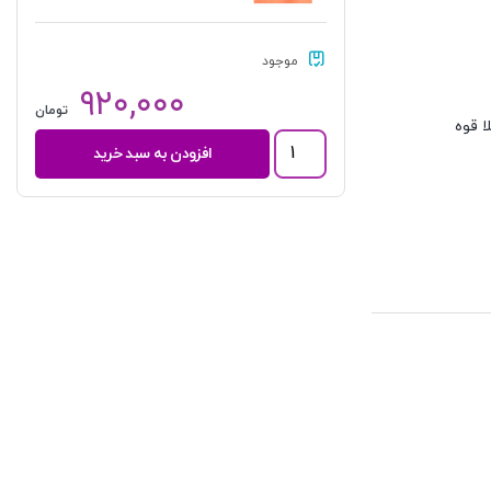
موجود
۹۲۰,۰۰۰
تومان
 قوه
مجموعه
افزودن به سبد خرید
آزمون
های
مرکز
وکلای
قوه
قضاییه
|
قرائی
عدد