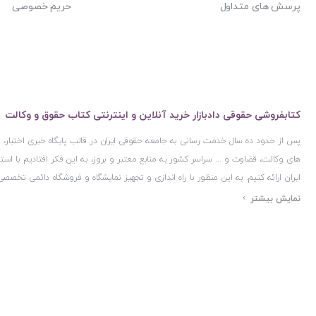
پرسش های متداول
حریم خصوصی
کتابفروشی حقوقی دادبازار خرید آنلاین و اینترنتی کتاب حقوق و وکالت
پس از حدود ده سال خدمت رسانی به جامعه حقوقی ایران در قالب پایگاه خبری اختبار
های وکالت، قضاوت و ... سراسر کشور به منابع معتبر و بروز، به این فکر افتادیم با 
ایران ارائه کنیم. به این منظور با راه اندازی و تجهیز نمایشگاه و فروشگاه دائمی تخصصی
ایران و اخذ مجوزهای قانونی از جمله نماد اعتماد الکترونیک از مرکز توسعه تجارت ال
مرکز فناوری اطلاعات و رسانه های دیجیتال وزارت فرهنگ و ارشاد اسلامی و پروانه کسب 
مجموعه بسیار کامل و معتبری از کتاب های حقوقی را به علاقمندان عرضه کرده ایم. علاو
حقوقی دادبازار را با استفاده از حدود ده سال تجربه تخصصی در حوزه فناوری اطلاعات و
علاقمندان بتوانند با اطمینان کافی و به اتکای اعتبار این مجموعه قدیمی کتاب و منابع مورد