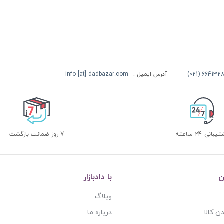
آدرس ایمیل :
info [at] dadbazar.com
بانی 24 ساعته
7 روز ضمانت بازگشت
ن
با دادبازار
وبلاگ
ن کالا
درباره ما