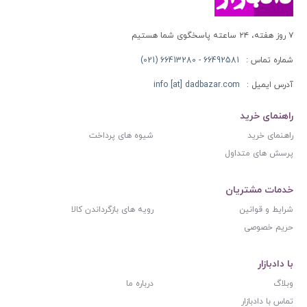
۷ روز هفته، ۲۴ ساعته پاسخگوی شما هستیم
شماره تماس :
66492581 - 66413280 (021)
آدرس ایمیل :
info [at] dadbazar.com
راهنمای خرید
راهنمای خرید
شیوه های پرداخت
پرسش های متداول
خدمات مشتریان
شرایط و قوانین
رویه های بازگرداندن کالا
حریم خصوصی
با دادبازار
وبلاگ
درباره ما
تماس با دادبازار