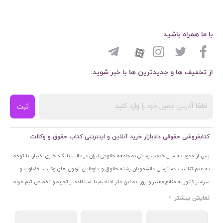
با ما همراه باشید
از تخفیف ها و جدیدترین ها با خبر شوید:
ثبت
کتابفروشی حقوقی دادبازار خرید آنلاین و اینترنتی کتاب حقوق و وکالت
پس از حدود ده سال خدمت رسانی به جامعه حقوقی ایران در قالب پایگاه خبری اختبار، با توجه
به عدم تناسب دسترسی دانشجویان رشته حقوق و داوطلبان آزمون های وکالت، قضاوت و ...
سراسر کشور به منابع معتبر و بروز، به این فکر افتادیم با استفاده از تجربه و تخصص تیم حرفه
ای اختبار خدمتی جدید به جامعه حقوقی ایران ارائه کنیم. به این منظور با راه اندازی و تجهیز
نمایشگاه و فروشگاه دائمی تخصصی کتاب های حقوقی با نام «دادبازار» در خیابان انقلاب
اسلامی قلب بازار کتاب ایران و اخذ مجوزهای قانونی از جمله نماد اعتماد الکترونیک از مرکز