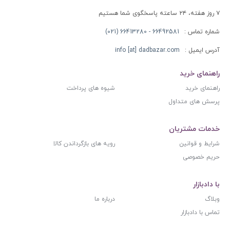
۷ روز هفته، ۲۴ ساعته پاسخگوی شما هستیم
شماره تماس :
66492581 - 66413280 (021)
آدرس ایمیل :
info [at] dadbazar.com
راهنمای خرید
راهنمای خرید
شیوه های پرداخت
پرسش های متداول
خدمات مشتریان
شرایط و قوانین
رویه های بازگرداندن کالا
حریم خصوصی
با دادبازار
وبلاگ
درباره ما
تماس با دادبازار