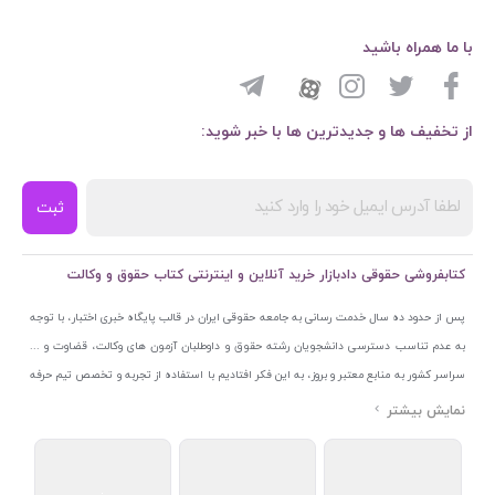
با ما همراه باشید
از تخفیف ها و جدیدترین ها با خبر شوید:
ثبت
کتابفروشی حقوقی دادبازار خرید آنلاین و اینترنتی کتاب حقوق و وکالت
پس از حدود ده سال خدمت رسانی به جامعه حقوقی ایران در قالب پایگاه خبری اختبار، با توجه
به عدم تناسب دسترسی دانشجویان رشته حقوق و داوطلبان آزمون های وکالت، قضاوت و ...
سراسر کشور به منابع معتبر و بروز، به این فکر افتادیم با استفاده از تجربه و تخصص تیم حرفه
ای اختبار خدمتی جدید به جامعه حقوقی ایران ارائه کنیم. به این منظور با راه اندازی و تجهیز
نمایشگاه و فروشگاه دائمی تخصصی کتاب های حقوقی با نام «دادبازار» در خیابان انقلاب
اسلامی قلب بازار کتاب ایران و اخذ مجوزهای قانونی از جمله نماد اعتماد الکترونیک از مرکز
توسعه تجارت الکترونیکی وزارت صنعت، معدن و تجارت، نشان ملی ثبت رسانه های دیجیتال از