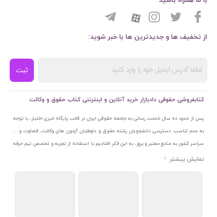
با ما همراه باشید
از تخفیف ها و جدیدترین ها با خبر شوید:
ثبت
کتابفروشی حقوقی دادبازار خرید آنلاین و اینترنتی کتاب حقوق و وکالت
پس از حدود ده سال خدمت رسانی به جامعه حقوقی ایران در قالب پایگاه خبری اختبار، با توجه
به عدم تناسب دسترسی دانشجویان رشته حقوق و داوطلبان آزمون های وکالت، قضاوت و ...
سراسر کشور به منابع معتبر و بروز، به این فکر افتادیم با استفاده از تجربه و تخصص تیم حرفه
ای اختبار خدمتی جدید به جامعه حقوقی ایران ارائه کنیم. به این منظور با راه اندازی و تجهیز
نمایشگاه و فروشگاه دائمی تخصصی کتاب های حقوقی با نام «دادبازار» در خیابان انقلاب
اسلامی قلب بازار کتاب ایران و اخذ مجوزهای قانونی از جمله نماد اعتماد الکترونیک از مرکز
توسعه تجارت الکترونیکی وزارت صنعت، معدن و تجارت، نشان ملی ثبت رسانه های دیجیتال از
مرکز فناوری اطلاعات و رسانه های دیجیتال وزارت فرهنگ و ارشاد اسلامی و پروانه کسب از