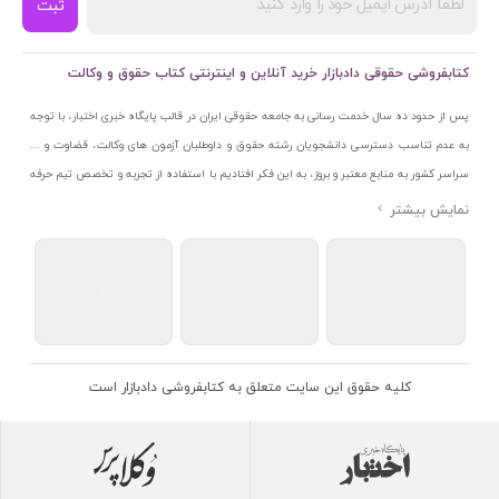
ثبت
کتابفروشی حقوقی دادبازار خرید آنلاین و اینترنتی کتاب حقوق و وکالت
پس از حدود ده سال خدمت رسانی به جامعه حقوقی ایران در قالب پایگاه خبری اختبار، با توجه
به عدم تناسب دسترسی دانشجویان رشته حقوق و داوطلبان آزمون های وکالت، قضاوت و ...
سراسر کشور به منابع معتبر و بروز، به این فکر افتادیم با استفاده از تجربه و تخصص تیم حرفه
ای اختبار خدمتی جدید به جامعه حقوقی ایران ارائه کنیم. به این منظور با راه اندازی و تجهیز
نمایشگاه و فروشگاه دائمی تخصصی کتاب های حقوقی با نام «دادبازار» در خیابان انقلاب
اسلامی قلب بازار کتاب ایران و اخذ مجوزهای قانونی از جمله نماد اعتماد الکترونیک از مرکز
توسعه تجارت الکترونیکی وزارت صنعت، معدن و تجارت، نشان ملی ثبت رسانه های دیجیتال از
مرکز فناوری اطلاعات و رسانه های دیجیتال وزارت فرهنگ و ارشاد اسلامی و پروانه کسب از
اتحادیه ناشران و کتابفروشان تهران به منظور ارائه مطمئن ترین خدمات مجموعه بسیار کامل و
معتبری از کتاب های حقوقی را به علاقمندان عرضه کرده ایم. علاوه بر این با بهره گیری از فناوری
کلیه حقوق این سایت متعلق به کتابفروشی دادبازار است
برتر روز دنیا وبسایت کتابفروشی تخصصی حقوقی دادبازار را با استفاده از حدود ده سال تجربه
تخصصی در حوزه فناوری اطلاعات و تلفیق آن با شناخت کامل نیازهای جامعه حقوقی کشور راه
اندازی کردیم تا علاقمندان بتوانند با اطمینان کافی و به اتکای اعتبار این مجموعه قدیمی کتاب و
منابع مورد نیاز خود را تهیه کنند.