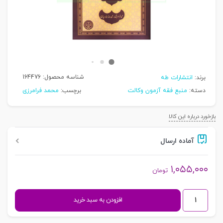
شناسه محصول:
164476
برند:
انتشارات طه
دسته:
منبع فقه آزمون وکالت
برچسب:
محمد فرامرزی
بازخورد درباره این کالا
آماده ارسال
۱,۰۵۵,۰۰۰
تومان
گنجینه
افزودن به سبد خرید
متون
فقه