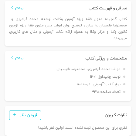
ویژه
معرفی و فهرست کتاب
بیشتر
آزمون
کتاب گنجینه متون فقه ویژه آزمون وکالت نوشته محمد فرامرزی و
وکالت
محمدرضا فارسیان به بیان و توضیح روان ابواب درس متون فقه ویژه آزمون
|
کانون وکلا و مرکز وکلا به همراه ارائه نکات آزمونی و مثال های کاربردی
فرامرزی
می‌پردازد.
و
فارسیان
مشخصات و ویژگی کتاب
عدد
بیشتر
مولف:
محمد فرامرزی، محمدرضا فارسیان
نوبت چاپ:
اول 1401
نوع کتاب:
آزمونی، درسنامه
تعداد صفحه:
438
نظرات کاربران
افزودن نظر
نظری برای این محصول ثبت نشده است. اولین نفر باشید!