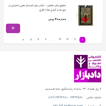
حقوق بشر معاصر – دفتر دوم (جستار هایی تحلیلی در
حق ها و آزادی ها) | قاری
۴۰۰,۰۰۰
تومان
8
7
6
…
4
3
2
1
۷ روز هفته، ۲۴ ساعته پاسخگوی شما هستیم
شماره تماس :
66492581 - 66413280 (021)
آدرس ایمیل :
info [at] dadbazar.com