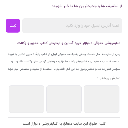
از تخفیف ها و جدیدترین ها با خبر شوید:
ثبت
کتابفروشی حقوقی دادبازار خرید آنلاین و اینترنتی کتاب حقوق و وکالت
پس از حدود ده سال خدمت رسانی به جامعه حقوقی ایران در قالب پایگاه خبری اختبار، با توجه
به عدم تناسب دسترسی دانشجویان رشته حقوق و داوطلبان آزمون های وکالت، قضاوت و ...
سراسر کشور به منابع معتبر و بروز، به این فکر افتادیم با استفاده از تجربه و تخصص تیم حرفه
ای اختبار خدمتی جدید به جامعه حقوقی ایران ارائه کنیم. به این منظور با راه اندازی و تجهیز
نمایشگاه و فروشگاه دائمی تخصصی کتاب های حقوقی با نام «دادبازار» در خیابان انقلاب
اسلامی قلب بازار کتاب ایران و اخذ مجوزهای قانونی از جمله نماد اعتماد الکترونیک از مرکز
توسعه تجارت الکترونیکی وزارت صنعت، معدن و تجارت، نشان ملی ثبت رسانه های دیجیتال از
مرکز فناوری اطلاعات و رسانه های دیجیتال وزارت فرهنگ و ارشاد اسلامی و پروانه کسب از
اتحادیه ناشران و کتابفروشان تهران به منظور ارائه مطمئن ترین خدمات مجموعه بسیار کامل و
معتبری از کتاب های حقوقی را به علاقمندان عرضه کرده ایم. علاوه بر این با بهره گیری از فناوری
کلیه حقوق این سایت متعلق به کتابفروشی دادبازار است