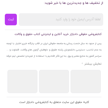
از تخفیف ها و جدیدترین ها با خبر شوید:
ثبت
کتابفروشی حقوقی دادبازار خرید آنلاین و اینترنتی کتاب حقوق و وکالت
پس از حدود ده سال خدمت رسانی به جامعه حقوقی ایران در قالب پایگاه خبری اختبار، با توجه
به عدم تناسب دسترسی دانشجویان رشته حقوق و داوطلبان آزمون های وکالت، قضاوت و ...
سراسر کشور به منابع معتبر و بروز، به این فکر افتادیم با استفاده از تجربه و تخصص تیم حرفه
ای اختبار خدمتی جدید به جامعه حقوقی ایران ارائه کنیم. به این منظور با راه اندازی و تجهیز
نمایشگاه و فروشگاه دائمی تخصصی کتاب های حقوقی با نام «دادبازار» در خیابان انقلاب
اسلامی قلب بازار کتاب ایران و اخذ مجوزهای قانونی از جمله نماد اعتماد الکترونیک از مرکز
توسعه تجارت الکترونیکی وزارت صنعت، معدن و تجارت، نشان ملی ثبت رسانه های دیجیتال از
مرکز فناوری اطلاعات و رسانه های دیجیتال وزارت فرهنگ و ارشاد اسلامی و پروانه کسب از
اتحادیه ناشران و کتابفروشان تهران به منظور ارائه مطمئن ترین خدمات مجموعه بسیار کامل و
معتبری از کتاب های حقوقی را به علاقمندان عرضه کرده ایم. علاوه بر این با بهره گیری از فناوری
کلیه حقوق این سایت متعلق به کتابفروشی دادبازار است
برتر روز دنیا وبسایت کتابفروشی تخصصی حقوقی دادبازار را با استفاده از حدود ده سال تجربه