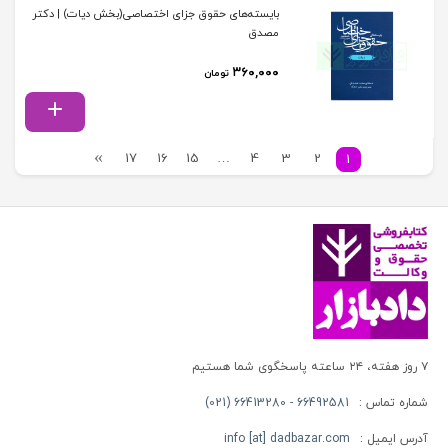
بایسته‌های حقوق جزای اختصاصی(بخش دیات) | دکتر
مصدق
۳۶۰,۰۰۰
تومان
17
16
15
…
4
3
2
1
۷ روز هفته، ۲۴ ساعته پاسخگوی شما هستیم
شماره تماس :
66492581 - 66413280 (021)
آدرس ایمیل :
info [at] dadbazar.com