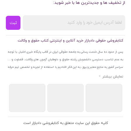
از تخفیف ها و جدیدترین ها با خبر شوید:
ثبت
کتابفروشی حقوقی دادبازار خرید آنلاین و اینترنتی کتاب حقوق و وکالت
پس از حدود ده سال خدمت رسانی به جامعه حقوقی ایران در قالب پایگاه خبری اختبار، با توجه
به عدم تناسب دسترسی دانشجویان رشته حقوق و داوطلبان آزمون های وکالت، قضاوت و ...
سراسر کشور به منابع معتبر و بروز، به این فکر افتادیم با استفاده از تجربه و تخصص تیم حرفه
ای اختبار خدمتی جدید به جامعه حقوقی ایران ارائه کنیم. به این منظور با راه اندازی و تجهیز
نمایشگاه و فروشگاه دائمی تخصصی کتاب های حقوقی با نام «دادبازار» در خیابان انقلاب
اسلامی قلب بازار کتاب ایران و اخذ مجوزهای قانونی از جمله نماد اعتماد الکترونیک از مرکز
توسعه تجارت الکترونیکی وزارت صنعت، معدن و تجارت، نشان ملی ثبت رسانه های دیجیتال از
مرکز فناوری اطلاعات و رسانه های دیجیتال وزارت فرهنگ و ارشاد اسلامی و پروانه کسب از
اتحادیه ناشران و کتابفروشان تهران به منظور ارائه مطمئن ترین خدمات مجموعه بسیار کامل و
معتبری از کتاب های حقوقی را به علاقمندان عرضه کرده ایم. علاوه بر این با بهره گیری از فناوری
کلیه حقوق این سایت متعلق به کتابفروشی دادبازار است
برتر روز دنیا وبسایت کتابفروشی تخصصی حقوقی دادبازار را با استفاده از حدود ده سال تجربه