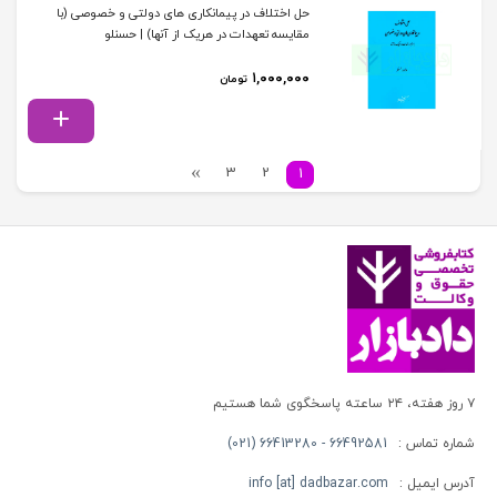
حل اختلاف در پیمانکاری های دولتی و خصوصی (با
مقایسه تعهدات در هریک از آنها) | حسنلو
۱,۰۰۰,۰۰۰
تومان
3
2
1
۷ روز هفته، ۲۴ ساعته پاسخگوی شما هستیم
شماره تماس :
66492581 - 66413280 (021)
آدرس ایمیل :
info [at] dadbazar.com