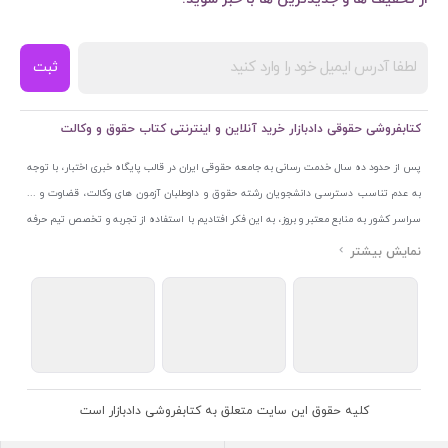
ثبت
کتابفروشی حقوقی دادبازار خرید آنلاین و اینترنتی کتاب حقوق و وکالت
پس از حدود ده سال خدمت رسانی به جامعه حقوقی ایران در قالب پایگاه خبری اختبار، با توجه
به عدم تناسب دسترسی دانشجویان رشته حقوق و داوطلبان آزمون های وکالت، قضاوت و ...
سراسر کشور به منابع معتبر و بروز، به این فکر افتادیم با استفاده از تجربه و تخصص تیم حرفه
ای اختبار خدمتی جدید به جامعه حقوقی ایران ارائه کنیم. به این منظور با راه اندازی و تجهیز
نمایشگاه و فروشگاه دائمی تخصصی کتاب های حقوقی با نام «دادبازار» در خیابان انقلاب
اسلامی قلب بازار کتاب ایران و اخذ مجوزهای قانونی از جمله نماد اعتماد الکترونیک از مرکز
توسعه تجارت الکترونیکی وزارت صنعت، معدن و تجارت، نشان ملی ثبت رسانه های دیجیتال از
مرکز فناوری اطلاعات و رسانه های دیجیتال وزارت فرهنگ و ارشاد اسلامی و پروانه کسب از
اتحادیه ناشران و کتابفروشان تهران به منظور ارائه مطمئن ترین خدمات مجموعه بسیار کامل و
معتبری از کتاب های حقوقی را به علاقمندان عرضه کرده ایم. علاوه بر این با بهره گیری از فناوری
کلیه حقوق این سایت متعلق به کتابفروشی دادبازار است
برتر روز دنیا وبسایت کتابفروشی تخصصی حقوقی دادبازار را با استفاده از حدود ده سال تجربه