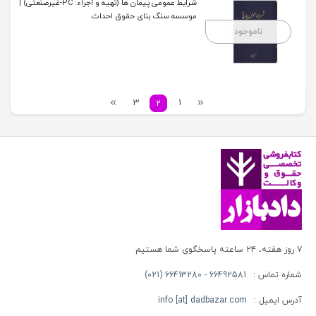
شرایط عمومی پیمان ها (تهیه و اجراء: PC-غیرصنعتی) |
موسسه سنگ بنای حقوق احداث
ناموجود
3
1
2
۷ روز هفته، ۲۴ ساعته پاسخگوی شما هستیم
شماره تماس :
66492581 - 66413280 (021)
آدرس ایمیل :
info [at] dadbazar.com