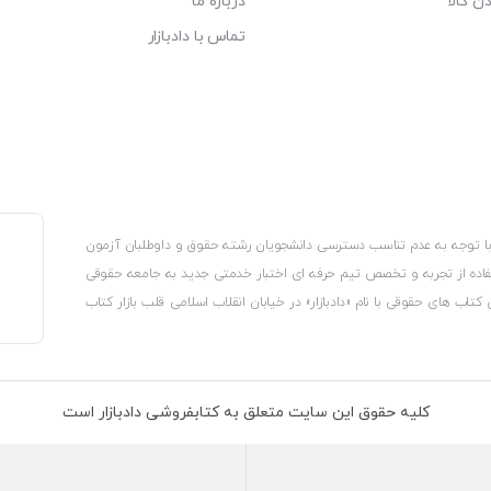
ن کالا
درباره ما
تماس با دادبازار
، با توجه به عدم تناسب دسترسی دانشجویان رشته حقوق و داوطلبان آزمون
استفاده از تجربه و تخصص تیم حرفه ای اختبار خدمتی جدید به جامعه حقوقی
 کتاب های حقوقی با نام «دادبازار» در خیابان انقلاب اسلامی قلب بازار کتاب
کترونیکی وزارت صنعت، معدن و تجارت، نشان ملی ثبت رسانه های دیجیتال از
از اتحادیه ناشران و کتابفروشان تهران به منظور ارائه مطمئن ترین خدمات
ه بر این با بهره گیری از فناوری برتر روز دنیا وبسایت کتابفروشی تخصصی
کلیه حقوق این سایت متعلق به کتابفروشی دادبازار است
 تلفیق آن با شناخت کامل نیازهای جامعه حقوقی کشور راه اندازی کردیم تا
 نیاز خود را تهیه کنند.