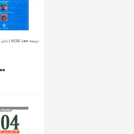
آنتونیو کاسسه
بنگاه ترجمه و نشر کتاب پارسه
آندره لگراند
بهتاب
آندره مارمور
بهنامی
آندریاس کاکینیس
بهینه
آنگوس نرس
ترجمه GCSE Law | دکتر رحیمی خجسته
بوستان کتاب
آیت الله العظمی حاج شیخ حسن نجفی قدس الله سره
پریکا
آیت الله العظمی سید ابوالقاسم خوئی
پژواک عدالت
۰۰
آیت الله حاج شیخ محمد جواد فاضل لنکرانی
پژوهش
آیت الله دکتر سعید رجحان
پژوهشکده شورای نگهبان
آیت الله دکتر سید کاظم مصطفوی
پژوهشگاه حوزه و دانشگاه
آیت الله سید ابوالقاسم موسوی خوئی
پژوهشگاه علوم و فرهنگ اسلامی
آیت الله سید محمد حسن مرعشی
پژوهشگاه فرهنگ و اندیشه اسلامی
آیت الله سید محمد حسن مرعشی شوشتری
پیام غدیر
آیت الله سید محمد خامنه ای
پیام نور