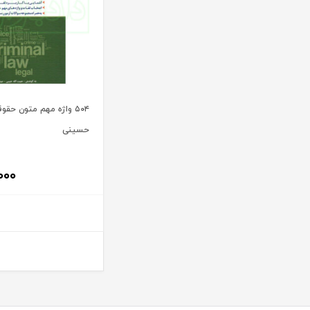
آیت الله سید محمد موسوی بجنوردی
ترمه
آیت الله سید محمدحسین فضل الله
تفکر ناب
آیت الله سید محمدرضا مدرسی طباطبایی یزدی
توازن
آیت الله شیخ باقرایروانی
تولید کتاب
آیت الله شیخ جعفر سبحانی
تی آرا
۵۰۴ واژه مهم متون حقو
آیت‌ الله عباس کعبی
تیسا
حسینی
آیت الله عباسعلی عمید زنجانی
ثالث
آیت الله علی مشکینی
جامعه حسابداران رسمی ایران
۰۰۰
آیت کریمی
جاودانه
آیدا حاصلی
جنگل
آیدین لطف اله زادگان
جهاد دانشگاهی
اباالفضل سلیمیان
جهش
ابراهيم قرباني
جی 5
ابراهیم اسماعیلی هریسی
چتر دانش