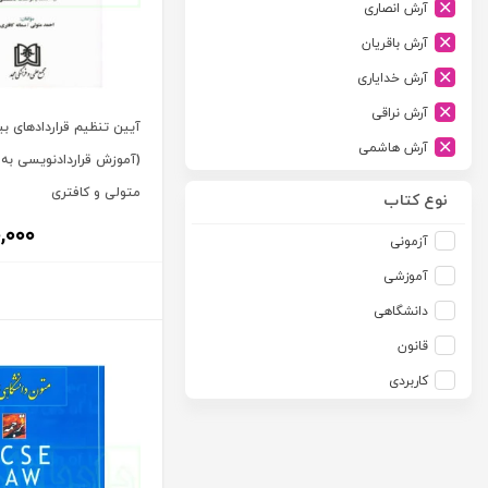
آرش انصاری
ارشد
آرش باقریان
اسلامیه
آرش خدایاری
اشکان
آرش نراقی
اطلاعات
آیین تنظیم قراردادهای بی
آرش هاشمی
امجد
(آموزش قراردادنویسی به ز
آرمین طلعت
متولی و کافتری
امید انقلاب
نوع کتاب
آرون رایت
امیرکبیر
,۰۰۰
آزمونی
آزاده صادقی
انتشارات موسسه مطالعات حقوقی دکتر محمد حسین شهبازی
آموزشی
آزیتا قربانی رحیم
انجمن آثار و مفاخر فرهنگی
دانشگاهی
آلبرت ون دایسی
اندیشه ارشد
قانون
آلن ردفرن
اندیشه بیگی
کاربردی
آمنه باخدا
اندیشه سبز نوین
آمنه خدادادی
اندیشه عصر
آنتونی آگوس
اندیشه های حقوقی