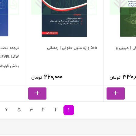
قی | حبیبی و
505 واژه متون حقوقی | رمضانی
بخش قرارداد 
۲۶۰,۰۰۰
۳۳۰,
تومان
تومان
6
5
4
3
2
1