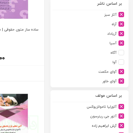
بر اساس ناشر
آثار سبز
آراه
ساده ساز متون حقوقی | 
آریاداد
آسیا
آگاه
۰۰
آوا
آوای حکمت
آوای خاور
آوای دانش گستر
بر اساس مولف
آوند دانش
آئورلیا تامولاریوکس
آیدین
آتور جی رینرسون
ارجمند
آرش ابراهیم زاده
ارسطو