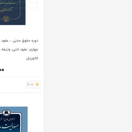
آنتونیو کاسسه
بنگاه ترجمه و نشر کتاب پارسه
آندره لگراند
بهتاب
آندره مارمور
بهنامی
آندریاس کاکینیس
بهینه
آنگوس نرس
دوره حقوق مدنی – عقود 
بوستان کتاب
چهارم: عقود اذنی، وثیقه 
آیت الله العظمی حاج شیخ حسن نجفی قدس الله سره
پریکا
کاتوزیان
آیت الله العظمی سید ابوالقاسم خوئی
پژواک عدالت
۰۰
آیت الله حاج شیخ محمد جواد فاضل لنکرانی
پژوهش
آیت الله دکتر سعید رجحان
پژوهشکده شورای نگهبان
2.00
آیت الله دکتر سید کاظم مصطفوی
پژوهشگاه حوزه و دانشگاه
آیت الله سید ابوالقاسم موسوی خوئی
پژوهشگاه علوم و فرهنگ اسلامی
آیت الله سید محمد حسن مرعشی
پژوهشگاه فرهنگ و اندیشه اسلامی
آیت الله سید محمد حسن مرعشی شوشتری
پیام غدیر
آیت الله سید محمد خامنه ای
پیام نور