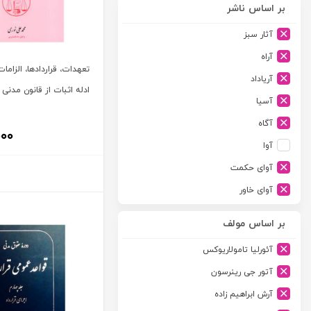
بر اساس ناشر
آثار سبز
آراه
تعهدات، قراردادها، الزامات
آریاداد
ادله اثبات از قانون مدنی 
آسیا
آگاه
۰۰۰
آوا
آوای حکمت
آوای خاور
آوای دانش گستر
بر اساس مولف
آوند دانش
آئورلیا تامولاریوکس
آیدین
آتور جی رینرسون
ارجمند
آرش ابراهیم زاده
ارسطو