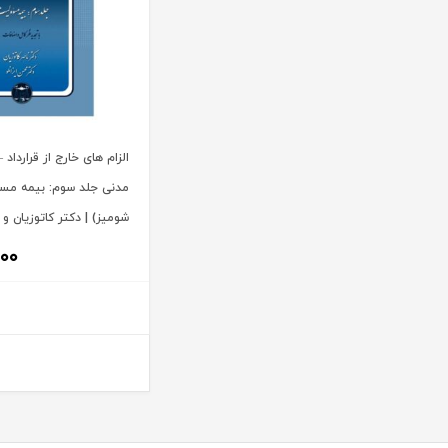
آیت الله سید محمد موسوی بجنوردی
ترمه
آیت الله سید محمدحسین فضل الله
تفکر ناب
آیت الله سید محمدرضا مدرسی طباطبایی یزدی
توازن
آیت الله شیخ باقرایروانی
تولید کتاب
آیت الله شیخ جعفر سبحانی
تی آرا
الزام های خارج از قرارداد
آیت‌ الله عباس کعبی
تیسا
مدنی جلد سوم: بیمه مس
آیت الله عباسعلی عمید زنجانی
ثالث
شومیز) | دکتر کاتوزیان و د
آیت الله علی مشکینی
جامعه حسابداران رسمی ایران
۰۰
آیت کریمی
جاودانه
آیدا حاصلی
جنگل
آیدین لطف اله زادگان
جهاد دانشگاهی
اباالفضل سلیمیان
جهش
ابراهيم قرباني
جی 5
ابراهیم اسماعیلی هریسی
چتر دانش