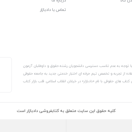
ن کالا
درباره ما
تماس با دادبازار
، با توجه به عدم تناسب دسترسی دانشجویان رشته حقوق و داوطلبان آزمون
استفاده از تجربه و تخصص تیم حرفه ای اختبار خدمتی جدید به جامعه حقوقی
 کتاب های حقوقی با نام «دادبازار» در خیابان انقلاب اسلامی قلب بازار کتاب
کترونیکی وزارت صنعت، معدن و تجارت، نشان ملی ثبت رسانه های دیجیتال از
از اتحادیه ناشران و کتابفروشان تهران به منظور ارائه مطمئن ترین خدمات
ه بر این با بهره گیری از فناوری برتر روز دنیا وبسایت کتابفروشی تخصصی
کلیه حقوق این سایت متعلق به کتابفروشی دادبازار است
 تلفیق آن با شناخت کامل نیازهای جامعه حقوقی کشور راه اندازی کردیم تا
 نیاز خود را تهیه کنند.