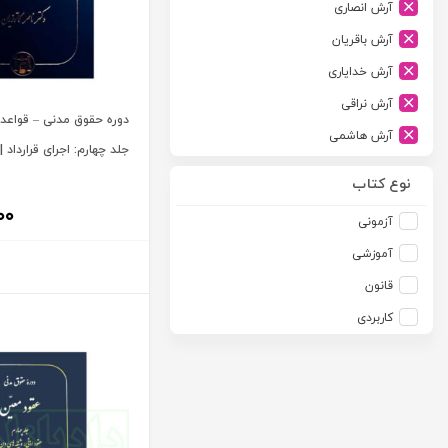
آرش انصاری
ارشد
آرش باقریان
اسلامیه
آرش خدایاری
اشکان
آرش نراقی
اطلاعات
دوره حقوق مدنی – قواعد 
آرش هاشمی
امجد
جلد چهارم: اجرای قرارداد |
آرمین طلعت
امید انقلاب
نوع کتاب
آرون رایت
امیرکبیر
۰۰
آزمونی
آزاده صادقی
انتشارات موسسه مطالعات حقوقی دکتر محمد حسین شهبازی
آموزشی
آزیتا قربانی رحیم
انجمن آثار و مفاخر فرهنگی
قانون
آلبرت ون دایسی
اندیشه ارشد
کاربردی
آلن ردفرن
اندیشه بیگی
آمنه باخدا
اندیشه سبز نوین
آمنه خدادادی
اندیشه عصر
آنتونی آگوس
اندیشه های حقوقی