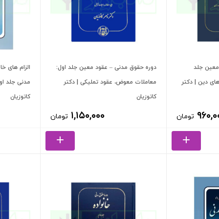
معین جلد
دوره حقوق مدنی – عقود معین جلد اول:
الزام های خا
های دین | دکتر
معاملات معوض، عقود تملیکی | دکتر
مدنی جلد او
کاتوزیان
کاتوزیان
۱,۱۵۰,۰۰۰
۹۶۰,۰
تومان
تومان