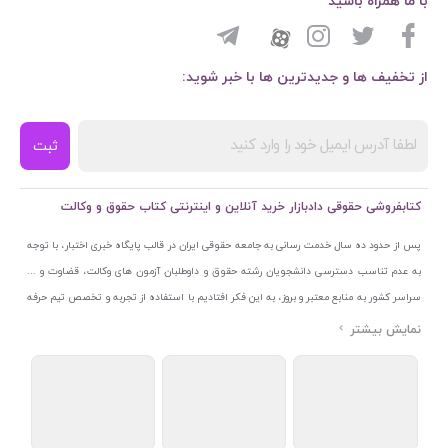
با ما همراه باشید
از تخفیف ها و جدیدترین ها با خبر شوید:
ثبت
کتابفروشی حقوقی دادبازار خرید آنلاین و اینترنتی کتاب حقوق و وکالت
پس از حدود ده سال خدمت رسانی به جامعه حقوقی ایران در قالب پایگاه خبری اختبار، با توجه
به عدم تناسب دسترسی دانشجویان رشته حقوق و داوطلبان آزمون های وکالت، قضاوت و ...
سراسر کشور به منابع معتبر و بروز، به این فکر افتادیم با استفاده از تجربه و تخصص تیم حرفه
ای اختبار خدمتی جدید به جامعه حقوقی ایران ارائه کنیم. به این منظور با راه اندازی و تجهیز
نمایشگاه و فروشگاه دائمی تخصصی کتاب های حقوقی با نام «دادبازار» در خیابان انقلاب
اسلامی قلب بازار کتاب ایران و اخذ مجوزهای قانونی از جمله نماد اعتماد الکترونیک از مرکز
توسعه تجارت الکترونیکی وزارت صنعت، معدن و تجارت، نشان ملی ثبت رسانه های دیجیتال از
مرکز فناوری اطلاعات و رسانه های دیجیتال وزارت فرهنگ و ارشاد اسلامی و پروانه کسب از