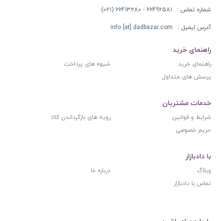
شماره تماس :
66492581 - 66413280 (021)
آدرس ایمیل :
info [at] dadbazar.com
راهنمای خرید
راهنمای خرید
شیوه های پرداخت
پرسش های متداول
خدمات مشتریان
شرایط و قوانین
رویه های بازگرداندن کالا
حریم خصوصی
با دادبازار
وبلاگ
درباره ما
تماس با دادبازار