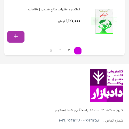
قوانین و مقررات منابع طبیعی | آقاجانلو
۱,۱۲۰,۰۰۰
تومان
3
2
1
۷ روز هفته، ۲۴ ساعته پاسخگوی شما هستیم
شماره تماس :
66492581 - 66413280 (021)