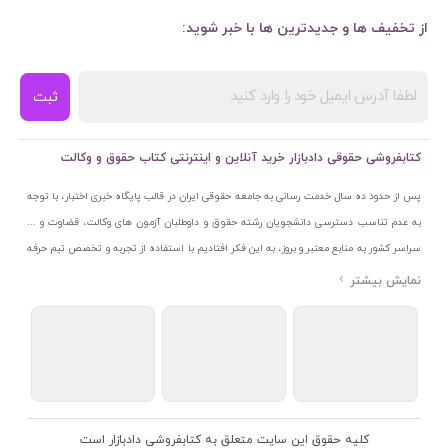
از تخفیف ها و جدیدترین ها با خبر شوید:
ثبت
کتابفروشی حقوقی دادبازار خرید آنلاین و اینترنتی کتاب حقوق و وکالت
پس از حدود ده سال خدمت رسانی به جامعه حقوقی ایران در قالب پایگاه خبری اختبار، با توجه
به عدم تناسب دسترسی دانشجویان رشته حقوق و داوطلبان آزمون های وکالت، قضاوت و ...
سراسر کشور به منابع معتبر و بروز، به این فکر افتادیم با استفاده از تجربه و تخصص تیم حرفه
ای اختبار خدمتی جدید به جامعه حقوقی ایران ارائه کنیم. به این منظور با راه اندازی و تجهیز
نمایشگاه و فروشگاه دائمی تخصصی کتاب های حقوقی با نام «دادبازار» در خیابان انقلاب
اسلامی قلب بازار کتاب ایران و اخذ مجوزهای قانونی از جمله نماد اعتماد الکترونیک از مرکز
توسعه تجارت الکترونیکی وزارت صنعت، معدن و تجارت، نشان ملی ثبت رسانه های دیجیتال از
مرکز فناوری اطلاعات و رسانه های دیجیتال وزارت فرهنگ و ارشاد اسلامی و پروانه کسب از
اتحادیه ناشران و کتابفروشان تهران به منظور ارائه مطمئن ترین خدمات مجموعه بسیار کامل و
معتبری از کتاب های حقوقی را به علاقمندان عرضه کرده ایم. علاوه بر این با بهره گیری از فناوری
کلیه حقوق این سایت متعلق به کتابفروشی دادبازار است