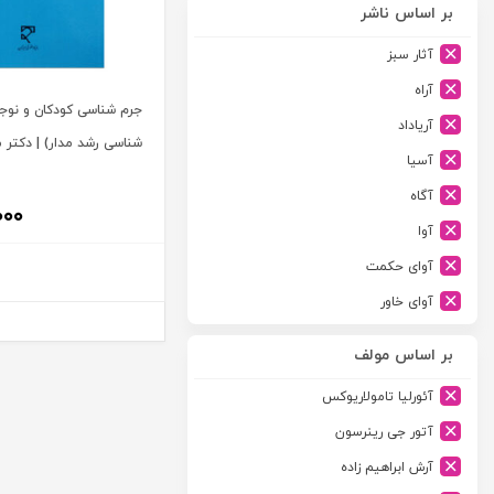
بر اساس ناشر
آثار سبز
آراه
جرم‌ شناسی کودکان و نوجوا
آریاداد
شناسی رشد مدار) | دکتر
آسیا
آگاه
۰۰۰
آوا
آوای حکمت
آوای خاور
آوای دانش گستر
بر اساس مولف
آوند دانش
آئورلیا تامولاریوکس
آیدین
آتور جی رینرسون
ارجمند
آرش ابراهیم زاده
ارسطو