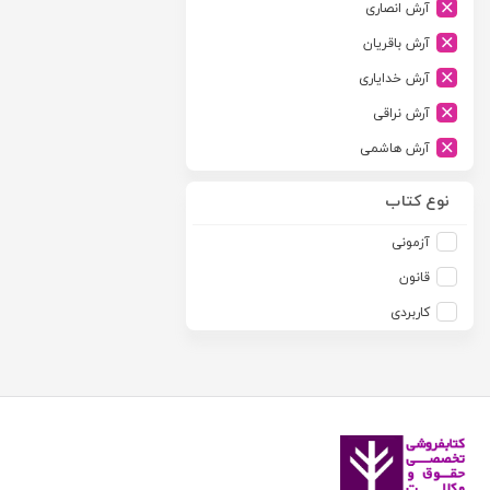
آرش انصاری
ارشد
آرش باقریان
اسلامیه
آرش خدایاری
اشکان
آرش نراقی
اطلاعات
آرش هاشمی
امجد
آرمین طلعت
امید انقلاب
نوع کتاب
آرون رایت
امیرکبیر
آزمونی
آزاده صادقی
انتشارات موسسه مطالعات حقوقی دکتر محمد حسین شهبازی
قانون
آزیتا قربانی رحیم
انجمن آثار و مفاخر فرهنگی
کاربردی
آلبرت ون دایسی
اندیشه ارشد
آلن ردفرن
اندیشه بیگی
آمنه باخدا
اندیشه سبز نوین
آمنه خدادادی
اندیشه عصر
آنتونی آگوس
اندیشه های حقوقی