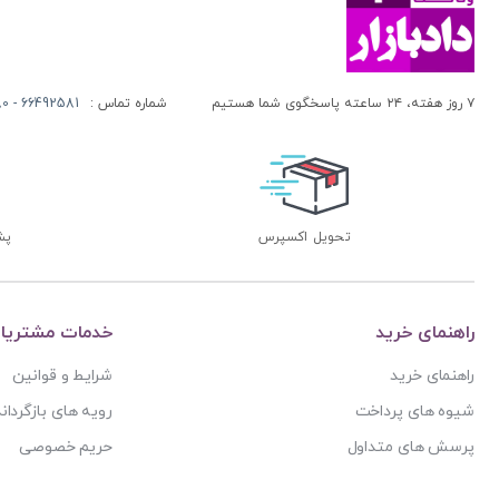
آنتونیو کاسسه
بنگاه ترجمه و نشر کتاب پارسه
آندره لگراند
بهتاب
آندره مارمور
بهنامی
۷ روز هفته، ۲۴ ساعته پاسخگوی شما هستیم
شماره تماس :
66492581 - 66413280 (021)
آندریاس کاکینیس
بهینه
آنگوس نرس
بوستان کتاب
آیت الله العظمی حاج شیخ حسن نجفی قدس الله سره
پریکا
آیت الله العظمی سید ابوالقاسم خوئی
پژواک عدالت
تحویل اکسپرس
پشتی
آیت الله حاج شیخ محمد جواد فاضل لنکرانی
پژوهش
آیت الله دکتر سعید رجحان
پژوهشکده شورای نگهبان
آیت الله دکتر سید کاظم مصطفوی
راهنمای خرید
خدمات مشتریا
پژوهشگاه حوزه و دانشگاه
آیت الله سید ابوالقاسم موسوی خوئی
راهنمای خرید
شرایط و قوانین
پژوهشگاه علوم و فرهنگ اسلامی
آیت الله سید محمد حسن مرعشی
شیوه های پرداخت
رویه های بازگرداند
پژوهشگاه فرهنگ و اندیشه اسلامی
آیت الله سید محمد حسن مرعشی شوشتری
پرسش های متداول
حریم خصوصی
پیام غدیر
آیت الله سید محمد خامنه ای
پیام نور