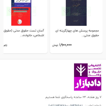
مجموعه پرسش های چهارگزینه ای
آسان تست حقوق مدنی (حقوق
حقوق مدنی...
اشخاص، خانواده،...
۱,۹۰۰,۰۰۰
ناموجو
تومان
۷ روز هفته، ۲۴ ساعته پاسخگوی شما هستیم
شماره تماس :
66492581 - 66413280 (021)