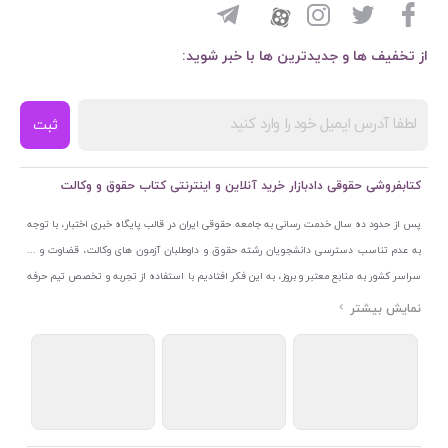
از تخفیف ها و جدیدترین ها با خبر شوید:
ثبت
کتابفروشی حقوقی دادبازار خرید آنلاین و اینترنتی کتاب حقوق و وکالت
پس از حدود ده سال خدمت رسانی به جامعه حقوقی ایران در قالب پایگاه خبری اختبار، با توجه
به عدم تناسب دسترسی دانشجویان رشته حقوق و داوطلبان آزمون های وکالت، قضاوت و ...
سراسر کشور به منابع معتبر و بروز، به این فکر افتادیم با استفاده از تجربه و تخصص تیم حرفه
ای اختبار خدمتی جدید به جامعه حقوقی ایران ارائه کنیم. به این منظور با راه اندازی و تجهیز
نمایشگاه و فروشگاه دائمی تخصصی کتاب های حقوقی با نام «دادبازار» در خیابان انقلاب
اسلامی قلب بازار کتاب ایران و اخذ مجوزهای قانونی از جمله نماد اعتماد الکترونیک از مرکز
توسعه تجارت الکترونیکی وزارت صنعت، معدن و تجارت، نشان ملی ثبت رسانه های دیجیتال از
مرکز فناوری اطلاعات و رسانه های دیجیتال وزارت فرهنگ و ارشاد اسلامی و پروانه کسب از
اتحادیه ناشران و کتابفروشان تهران به منظور ارائه مطمئن ترین خدمات مجموعه بسیار کامل و