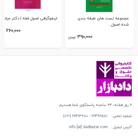
مجموعه تست های طبقه بندی
اینفوگرافی اصول فقه | دکتر مرادی
شده اصول...
۲۶۰,۰۰۰
توم
۳۹۰,۰۰۰
تومان
۷ روز هفته، ۲۴ ساعته پاسخگوی شما هستیم
شماره تماس :
66492581 - 66413280 (021)
آدرس ایمیل :
info [at] dadbazar.com