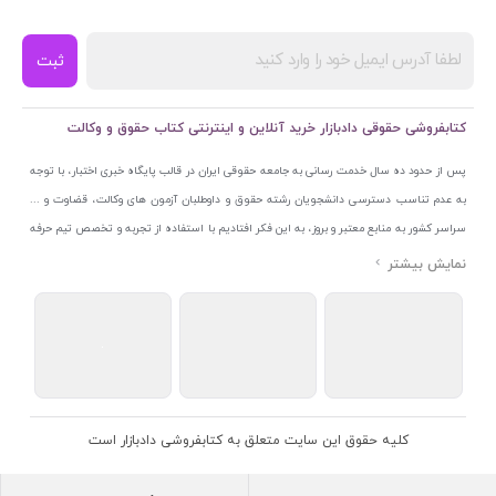
ثبت
کتابفروشی حقوقی دادبازار خرید آنلاین و اینترنتی کتاب حقوق و وکالت
پس از حدود ده سال خدمت رسانی به جامعه حقوقی ایران در قالب پایگاه خبری اختبار، با توجه
به عدم تناسب دسترسی دانشجویان رشته حقوق و داوطلبان آزمون های وکالت، قضاوت و ...
سراسر کشور به منابع معتبر و بروز، به این فکر افتادیم با استفاده از تجربه و تخصص تیم حرفه
ای اختبار خدمتی جدید به جامعه حقوقی ایران ارائه کنیم. به این منظور با راه اندازی و تجهیز
نمایشگاه و فروشگاه دائمی تخصصی کتاب های حقوقی با نام «دادبازار» در خیابان انقلاب
اسلامی قلب بازار کتاب ایران و اخذ مجوزهای قانونی از جمله نماد اعتماد الکترونیک از مرکز
توسعه تجارت الکترونیکی وزارت صنعت، معدن و تجارت، نشان ملی ثبت رسانه های دیجیتال از
مرکز فناوری اطلاعات و رسانه های دیجیتال وزارت فرهنگ و ارشاد اسلامی و پروانه کسب از
اتحادیه ناشران و کتابفروشان تهران به منظور ارائه مطمئن ترین خدمات مجموعه بسیار کامل و
معتبری از کتاب های حقوقی را به علاقمندان عرضه کرده ایم. علاوه بر این با بهره گیری از فناوری
کلیه حقوق این سایت متعلق به کتابفروشی دادبازار است
برتر روز دنیا وبسایت کتابفروشی تخصصی حقوقی دادبازار را با استفاده از حدود ده سال تجربه
تخصصی در حوزه فناوری اطلاعات و تلفیق آن با شناخت کامل نیازهای جامعه حقوقی کشور راه