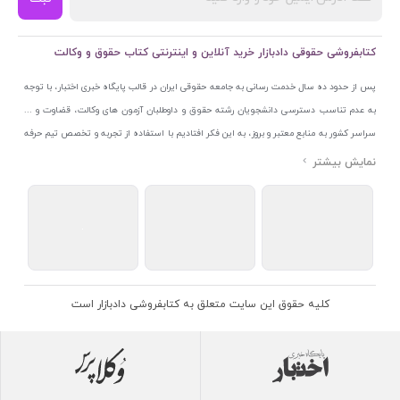
کتابفروشی حقوقی دادبازار خرید آنلاین و اینترنتی کتاب حقوق و وکالت
پس از حدود ده سال خدمت رسانی به جامعه حقوقی ایران در قالب پایگاه خبری اختبار، با توجه
به عدم تناسب دسترسی دانشجویان رشته حقوق و داوطلبان آزمون های وکالت، قضاوت و ...
سراسر کشور به منابع معتبر و بروز، به این فکر افتادیم با استفاده از تجربه و تخصص تیم حرفه
ای اختبار خدمتی جدید به جامعه حقوقی ایران ارائه کنیم. به این منظور با راه اندازی و تجهیز
نمایشگاه و فروشگاه دائمی تخصصی کتاب های حقوقی با نام «دادبازار» در خیابان انقلاب
اسلامی قلب بازار کتاب ایران و اخذ مجوزهای قانونی از جمله نماد اعتماد الکترونیک از مرکز
توسعه تجارت الکترونیکی وزارت صنعت، معدن و تجارت، نشان ملی ثبت رسانه های دیجیتال از
مرکز فناوری اطلاعات و رسانه های دیجیتال وزارت فرهنگ و ارشاد اسلامی و پروانه کسب از
اتحادیه ناشران و کتابفروشان تهران به منظور ارائه مطمئن ترین خدمات مجموعه بسیار کامل و
معتبری از کتاب های حقوقی را به علاقمندان عرضه کرده ایم. علاوه بر این با بهره گیری از فناوری
کلیه حقوق این سایت متعلق به کتابفروشی دادبازار است
برتر روز دنیا وبسایت کتابفروشی تخصصی حقوقی دادبازار را با استفاده از حدود ده سال تجربه
تخصصی در حوزه فناوری اطلاعات و تلفیق آن با شناخت کامل نیازهای جامعه حقوقی کشور راه
اندازی کردیم تا علاقمندان بتوانند با اطمینان کافی و به اتکای اعتبار این مجموعه قدیمی کتاب و
منابع مورد نیاز خود را تهیه کنند.