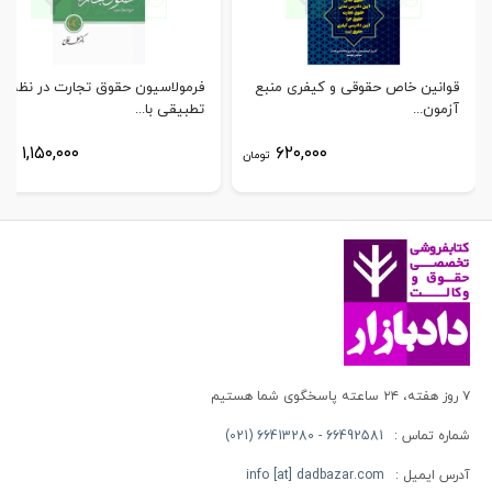
قوانین خاص حقوقی و کیفری منبع
فرمولاسیون حقوق تجارت در نظم
آزمون...
تطبیقی با...
۱,۱۵۰,۰۰۰
۶۲۰,۰۰۰
تومان
توم
۷ روز هفته، ۲۴ ساعته پاسخگوی شما هستیم
شماره تماس :
66492581 - 66413280 (021)
آدرس ایمیل :
info [at] dadbazar.com