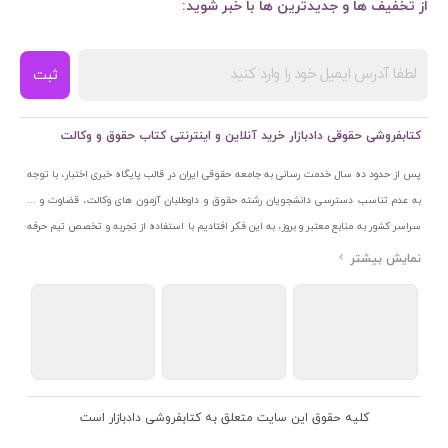
از تخفیف ها و جدیدترین ها با خبر شوید:
ثبت
کتابفروشی حقوقی دادبازار خرید آنلاین و اینترنتی کتاب حقوق و وکالت
پس از حدود ده سال خدمت رسانی به جامعه حقوقی ایران در قالب پایگاه خبری اختبار، با توجه
به عدم تناسب دسترسی دانشجویان رشته حقوق و داوطلبان آزمون های وکالت، قضاوت و ...
سراسر کشور به منابع معتبر و بروز، به این فکر افتادیم با استفاده از تجربه و تخصص تیم حرفه
ای اختبار خدمتی جدید به جامعه حقوقی ایران ارائه کنیم. به این منظور با راه اندازی و تجهیز
نمایشگاه و فروشگاه دائمی تخصصی کتاب های حقوقی با نام «دادبازار» در خیابان انقلاب
اسلامی قلب بازار کتاب ایران و اخذ مجوزهای قانونی از جمله نماد اعتماد الکترونیک از مرکز
توسعه تجارت الکترونیکی وزارت صنعت، معدن و تجارت، نشان ملی ثبت رسانه های دیجیتال از
مرکز فناوری اطلاعات و رسانه های دیجیتال وزارت فرهنگ و ارشاد اسلامی و پروانه کسب از
اتحادیه ناشران و کتابفروشان تهران به منظور ارائه مطمئن ترین خدمات مجموعه بسیار کامل و
معتبری از کتاب های حقوقی را به علاقمندان عرضه کرده ایم. علاوه بر این با بهره گیری از فناوری
کلیه حقوق این سایت متعلق به کتابفروشی دادبازار است
برتر روز دنیا وبسایت کتابفروشی تخصصی حقوقی دادبازار را با استفاده از حدود ده سال تجربه