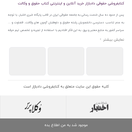
کتابفروشی حقوقی دادبازار خرید آنلاین و اینترنتی کتاب حقوق و وکالت
پس از حدود ده سال خدمت رسانی به جامعه حقوقی ایران در قالب پایگاه خبری اختبار، با توجه
به عدم تناسب دسترسی دانشجویان رشته حقوق و داوطلبان آزمون های وکالت، قضاوت و ...
سراسر کشور به منابع معتبر و بروز، به این فکر افتادیم با استفاده از تجربه و تخصص تیم حرفه
ای اختبار خدمتی جدید به جامعه حقوقی ایران ارائه کنیم. به این منظور با راه اندازی و تجهیز
نمایشگاه و فروشگاه دائمی تخصصی کتاب های حقوقی با نام «دادبازار» در خیابان انقلاب
اسلامی قلب بازار کتاب ایران و اخذ مجوزهای قانونی از جمله نماد اعتماد الکترونیک از مرکز
توسعه تجارت الکترونیکی وزارت صنعت، معدن و تجارت، نشان ملی ثبت رسانه های دیجیتال از
مرکز فناوری اطلاعات و رسانه های دیجیتال وزارت فرهنگ و ارشاد اسلامی و پروانه کسب از
اتحادیه ناشران و کتابفروشان تهران به منظور ارائه مطمئن ترین خدمات مجموعه بسیار کامل و
معتبری از کتاب های حقوقی را به علاقمندان عرضه کرده ایم. علاوه بر این با بهره گیری از فناوری
کلیه حقوق این سایت متعلق به کتابفروشی دادبازار است
برتر روز دنیا وبسایت کتابفروشی تخصصی حقوقی دادبازار را با استفاده از حدود ده سال تجربه
تخصصی در حوزه فناوری اطلاعات و تلفیق آن با شناخت کامل نیازهای جامعه حقوقی کشور راه
اندازی کردیم تا علاقمندان بتوانند با اطمینان کافی و به اتکای اعتبار این مجموعه قدیمی کتاب و
منابع مورد نیاز خود را تهیه کنند.
موجود شد به من اطلاع بده