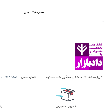
۳۸۰,۰۰۰
تومان
۷ روز هفته، ۲۴ ساعته پاسخگوی شما هستیم
شماره تماس :
66492581 - 66413280 (021)
تحویل اکسپرس
پشتی