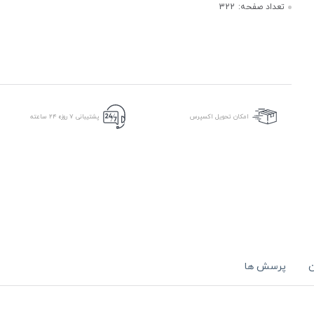
تعداد صفحه:
322
امکان تحویل اکسپرس
پشتیبانی ۷ روزه ۲۴ ساعته
ن
پرسش ها