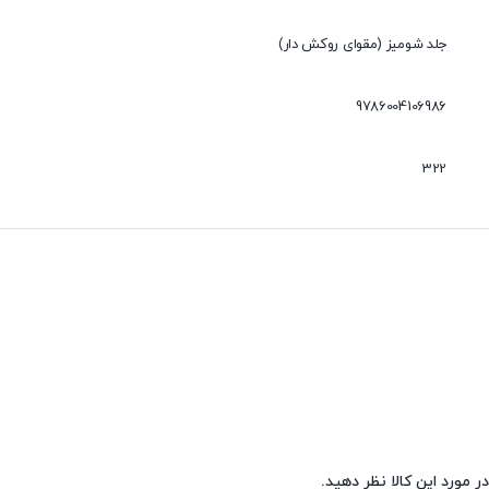
جلد شومیز (مقوای روکش دار)
9786004106986
322
ر مورد این کالا نظر دهید.