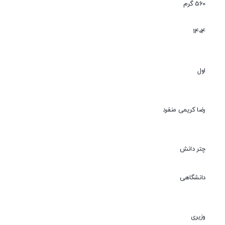
560 گرم
1404
اول
رضا کریمی منفرد
چتر دانش
دانشگاهی
وزیری