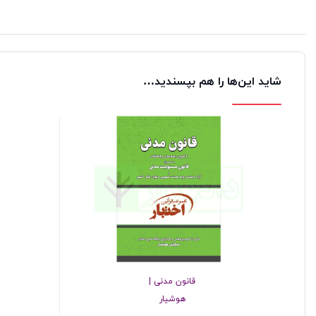
شاید این‌ها را هم بپسندید…
قانون مدنی |
هوشیار