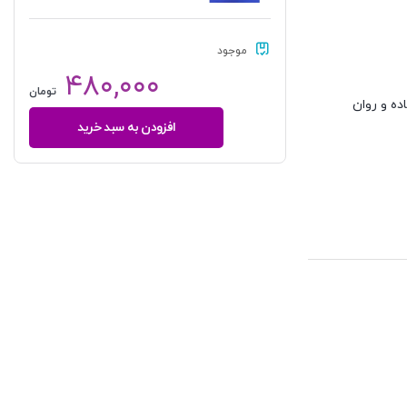
موجود
۴۸۰,۰۰۰
تومان
ن ساده و روان
افزودن به سبد خرید
عقود
معین
1
به
زبان
ساده
(حقوق
مدنی
6
دانشگاهی)
|
کریمی
منفرد
عدد