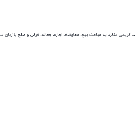
ه (حقوق مدنی 6 دانشگاهی) نوشته رضا کریمی منفرد به مباحث بیع، معاوضه، اجاره، جعاله، قرض و صلح با زبا