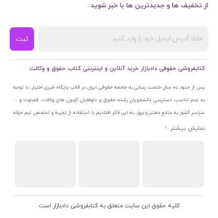
از تخفیف ها و جدیدترین ها با خبر شوید:
ثبت
کتابفروشی حقوقی دادبازار خرید آنلاین و اینترنتی کتاب حقوق و وکالت
پس از حدود ده سال خدمت رسانی به جامعه حقوقی ایران در قالب پایگاه خبری اختبار، با توجه
به عدم تناسب دسترسی دانشجویان رشته حقوق و داوطلبان آزمون های وکالت، قضاوت و ...
سراسر کشور به منابع معتبر و بروز، به این فکر افتادیم با استفاده از تجربه و تخصص تیم حرفه
ای اختبار خدمتی جدید به جامعه حقوقی ایران ارائه کنیم. به این منظور با راه اندازی و تجهیز
نمایشگاه و فروشگاه دائمی تخصصی کتاب های حقوقی با نام «دادبازار» در خیابان انقلاب
اسلامی قلب بازار کتاب ایران و اخذ مجوزهای قانونی از جمله نماد اعتماد الکترونیک از مرکز
توسعه تجارت الکترونیکی وزارت صنعت، معدن و تجارت، نشان ملی ثبت رسانه های دیجیتال از
مرکز فناوری اطلاعات و رسانه های دیجیتال وزارت فرهنگ و ارشاد اسلامی و پروانه کسب از
اتحادیه ناشران و کتابفروشان تهران به منظور ارائه مطمئن ترین خدمات مجموعه بسیار کامل و
معتبری از کتاب های حقوقی را به علاقمندان عرضه کرده ایم. علاوه بر این با بهره گیری از فناوری
کلیه حقوق این سایت متعلق به کتابفروشی دادبازار است
برتر روز دنیا وبسایت کتابفروشی تخصصی حقوقی دادبازار را با استفاده از حدود ده سال تجربه