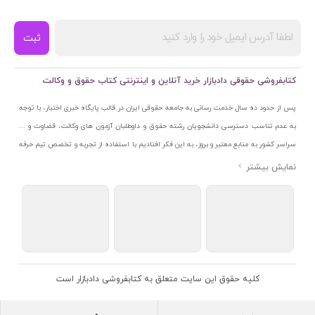
ثبت
کتابفروشی حقوقی دادبازار خرید آنلاین و اینترنتی کتاب حقوق و وکالت
پس از حدود ده سال خدمت رسانی به جامعه حقوقی ایران در قالب پایگاه خبری اختبار، با توجه
به عدم تناسب دسترسی دانشجویان رشته حقوق و داوطلبان آزمون های وکالت، قضاوت و ...
سراسر کشور به منابع معتبر و بروز، به این فکر افتادیم با استفاده از تجربه و تخصص تیم حرفه
ای اختبار خدمتی جدید به جامعه حقوقی ایران ارائه کنیم. به این منظور با راه اندازی و تجهیز
نمایشگاه و فروشگاه دائمی تخصصی کتاب های حقوقی با نام «دادبازار» در خیابان انقلاب
اسلامی قلب بازار کتاب ایران و اخذ مجوزهای قانونی از جمله نماد اعتماد الکترونیک از مرکز
توسعه تجارت الکترونیکی وزارت صنعت، معدن و تجارت، نشان ملی ثبت رسانه های دیجیتال از
مرکز فناوری اطلاعات و رسانه های دیجیتال وزارت فرهنگ و ارشاد اسلامی و پروانه کسب از
اتحادیه ناشران و کتابفروشان تهران به منظور ارائه مطمئن ترین خدمات مجموعه بسیار کامل و
معتبری از کتاب های حقوقی را به علاقمندان عرضه کرده ایم. علاوه بر این با بهره گیری از فناوری
کلیه حقوق این سایت متعلق به کتابفروشی دادبازار است
برتر روز دنیا وبسایت کتابفروشی تخصصی حقوقی دادبازار را با استفاده از حدود ده سال تجربه
تخصصی در حوزه فناوری اطلاعات و تلفیق آن با شناخت کامل نیازهای جامعه حقوقی کشور راه