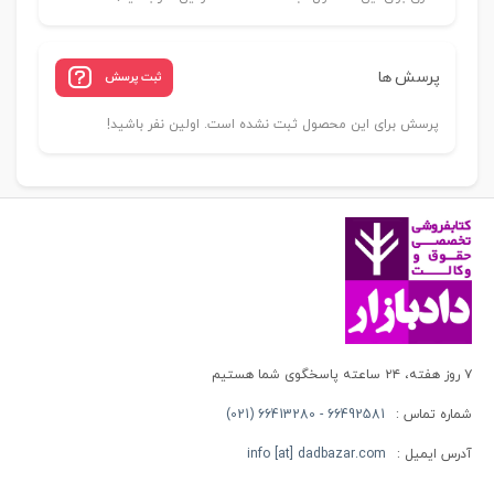
پرسش ها
ثبت پرسش
پرسش برای این محصول ثبت نشده است. اولین نفر باشید!
۷ روز هفته، ۲۴ ساعته پاسخگوی شما هستیم
شماره تماس :
66492581 - 66413280 (021)
آدرس ایمیل :
info [at] dadbazar.com