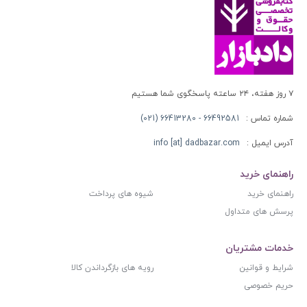
۷ روز هفته، ۲۴ ساعته پاسخگوی شما هستیم
شماره تماس :
66492581 - 66413280 (021)
آدرس ایمیل :
info [at] dadbazar.com
راهنمای خرید
راهنمای خرید
شیوه های پرداخت
پرسش های متداول
خدمات مشتریان
شرایط و قوانین
رویه های بازگرداندن کالا
حریم خصوصی