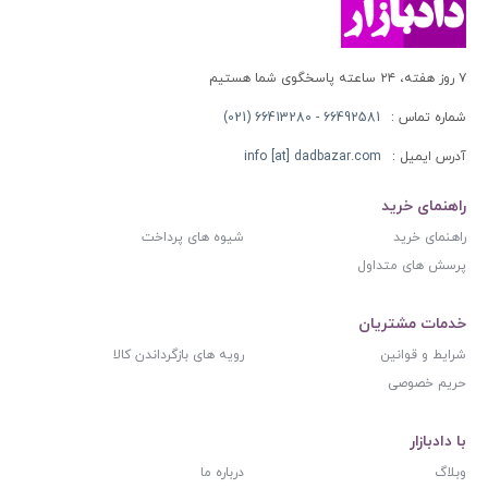
۷ روز هفته، ۲۴ ساعته پاسخگوی شما هستیم
شماره تماس :
66492581 - 66413280 (021)
آدرس ایمیل :
info [at] dadbazar.com
راهنمای خرید
راهنمای خرید
شیوه های پرداخت
پرسش های متداول
خدمات مشتریان
شرایط و قوانین
رویه های بازگرداندن کالا
حریم خصوصی
با دادبازار
وبلاگ
درباره ما