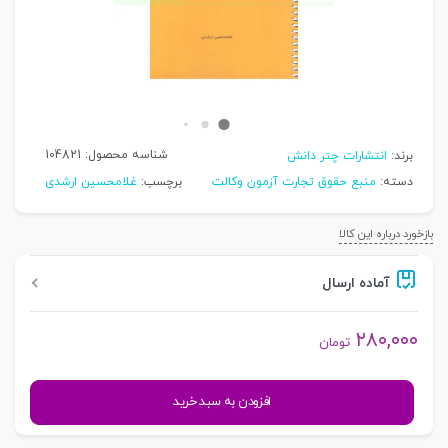
شناسه محصول:
104821
برند:
انتشارات چتر دانش
دسته:
منبع حقوق تجارت آزمون وکالت
برچسب:
غلامحسین ارشدی
بازخورد درباره این کالا
آماده ارسال
۲۸۰,۰۰۰
تومان
نکات
افزودن به سبد خرید
کلیدی
حقوق