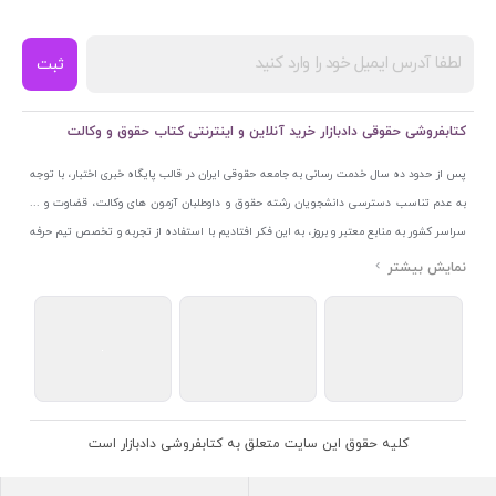
ثبت
کتابفروشی حقوقی دادبازار خرید آنلاین و اینترنتی کتاب حقوق و وکالت
پس از حدود ده سال خدمت رسانی به جامعه حقوقی ایران در قالب پایگاه خبری اختبار، با توجه
به عدم تناسب دسترسی دانشجویان رشته حقوق و داوطلبان آزمون های وکالت، قضاوت و ...
سراسر کشور به منابع معتبر و بروز، به این فکر افتادیم با استفاده از تجربه و تخصص تیم حرفه
ای اختبار خدمتی جدید به جامعه حقوقی ایران ارائه کنیم. به این منظور با راه اندازی و تجهیز
نمایشگاه و فروشگاه دائمی تخصصی کتاب های حقوقی با نام «دادبازار» در خیابان انقلاب
اسلامی قلب بازار کتاب ایران و اخذ مجوزهای قانونی از جمله نماد اعتماد الکترونیک از مرکز
توسعه تجارت الکترونیکی وزارت صنعت، معدن و تجارت، نشان ملی ثبت رسانه های دیجیتال از
مرکز فناوری اطلاعات و رسانه های دیجیتال وزارت فرهنگ و ارشاد اسلامی و پروانه کسب از
اتحادیه ناشران و کتابفروشان تهران به منظور ارائه مطمئن ترین خدمات مجموعه بسیار کامل و
معتبری از کتاب های حقوقی را به علاقمندان عرضه کرده ایم. علاوه بر این با بهره گیری از فناوری
کلیه حقوق این سایت متعلق به کتابفروشی دادبازار است
برتر روز دنیا وبسایت کتابفروشی تخصصی حقوقی دادبازار را با استفاده از حدود ده سال تجربه
تخصصی در حوزه فناوری اطلاعات و تلفیق آن با شناخت کامل نیازهای جامعه حقوقی کشور راه