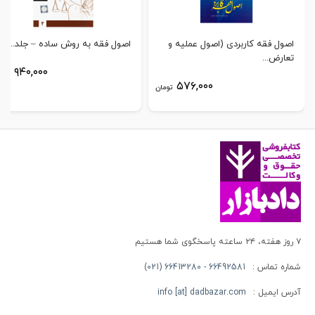
اصول فقه کاربردی (اصول عملیه و
اصول فقه به روش ساده – جلد...
تعارض...
۹۴۰,۰۰۰
توم
۵۷۶,۰۰۰
تومان
۷ روز هفته، ۲۴ ساعته پاسخگوی شما هستیم
شماره تماس :
66492581 - 66413280 (021)
آدرس ایمیل :
info [at] dadbazar.com