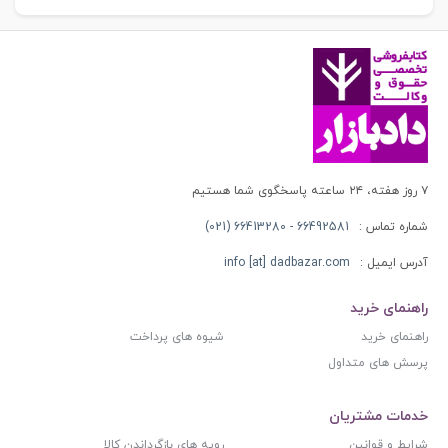
۷ روز هفته، ۲۴ ساعته پاسخگوی شما هستیم
شماره تماس :
66492581 - 66413280 (021)
آدرس ایمیل :
info [at] dadbazar.com
راهنمای خرید
راهنمای خرید
شیوه های پرداخت
پرسش های متداول
خدمات مشتریان
شرایط و قوانین
رویه های بازگرداندن کالا