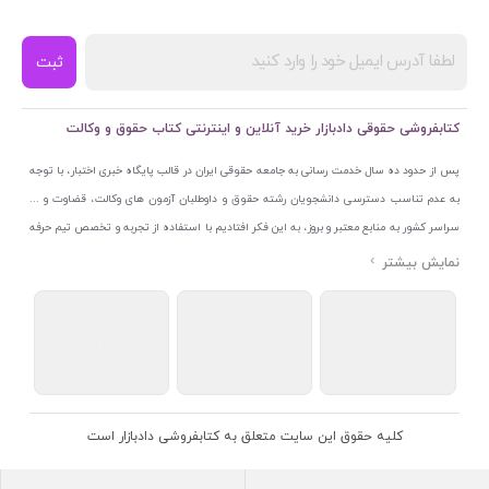
ثبت
کتابفروشی حقوقی دادبازار خرید آنلاین و اینترنتی کتاب حقوق و وکالت
پس از حدود ده سال خدمت رسانی به جامعه حقوقی ایران در قالب پایگاه خبری اختبار، با توجه
به عدم تناسب دسترسی دانشجویان رشته حقوق و داوطلبان آزمون های وکالت، قضاوت و ...
سراسر کشور به منابع معتبر و بروز، به این فکر افتادیم با استفاده از تجربه و تخصص تیم حرفه
ای اختبار خدمتی جدید به جامعه حقوقی ایران ارائه کنیم. به این منظور با راه اندازی و تجهیز
نمایشگاه و فروشگاه دائمی تخصصی کتاب های حقوقی با نام «دادبازار» در خیابان انقلاب
اسلامی قلب بازار کتاب ایران و اخذ مجوزهای قانونی از جمله نماد اعتماد الکترونیک از مرکز
توسعه تجارت الکترونیکی وزارت صنعت، معدن و تجارت، نشان ملی ثبت رسانه های دیجیتال از
مرکز فناوری اطلاعات و رسانه های دیجیتال وزارت فرهنگ و ارشاد اسلامی و پروانه کسب از
اتحادیه ناشران و کتابفروشان تهران به منظور ارائه مطمئن ترین خدمات مجموعه بسیار کامل و
معتبری از کتاب های حقوقی را به علاقمندان عرضه کرده ایم. علاوه بر این با بهره گیری از فناوری
کلیه حقوق این سایت متعلق به کتابفروشی دادبازار است
برتر روز دنیا وبسایت کتابفروشی تخصصی حقوقی دادبازار را با استفاده از حدود ده سال تجربه
تخصصی در حوزه فناوری اطلاعات و تلفیق آن با شناخت کامل نیازهای جامعه حقوقی کشور راه