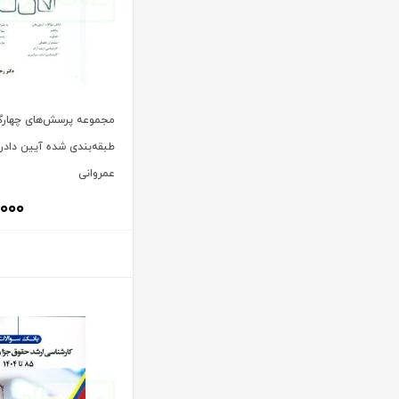
آنتونیو کاسسه
بنگاه ترجمه و نشر کتاب پارسه
آندره لگراند
بهتاب
آندره مارمور
بهنامی
آندریاس کاکینیس
بهینه
مجموعه پرسش‌های چهارگز
آنگوس نرس
بوستان کتاب
طبقه‌بندی شده آیین دادر
آیت الله العظمی حاج شیخ حسن نجفی قدس الله سره
پریکا
عمروانی
آیت الله العظمی سید ابوالقاسم خوئی
پژواک عدالت
,۰۰۰
آیت الله حاج شیخ محمد جواد فاضل لنکرانی
پژوهش
آیت الله دکتر سعید رجحان
پژوهشکده شورای نگهبان
آیت الله دکتر سید کاظم مصطفوی
پژوهشگاه حوزه و دانشگاه
آیت الله سید ابوالقاسم موسوی خوئی
پژوهشگاه علوم و فرهنگ اسلامی
آیت الله سید محمد حسن مرعشی
پژوهشگاه فرهنگ و اندیشه اسلامی
آیت الله سید محمد حسن مرعشی شوشتری
پیام غدیر
آیت الله سید محمد خامنه ای
پیام نور