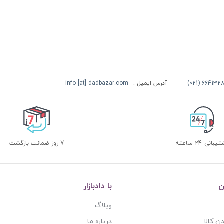
آدرس ایمیل :
info [at] dadbazar.com
بانی 24 ساعته
7 روز ضمانت بازگشت
ن
با دادبازار
وبلاگ
ن کالا
درباره ما