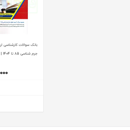
آیت الله سید محمد موسوی بجنوردی
ترمه
آیت الله سید محمدحسین فضل الله
تفکر ناب
آیت الله سید محمدرضا مدرسی طباطبایی یزدی
توازن
آیت الله شیخ باقرایروانی
تولید کتاب
آیت الله شیخ جعفر سبحانی
تی آرا
بانک سوالات کارشناسی ار
آیت‌ الله عباس کعبی
تیسا
جرم شناسی 85 تا 1404 | اندیشه ارشد
آیت الله عباسعلی عمید زنجانی
ثالث
آیت الله علی مشکینی
جامعه حسابداران رسمی ایران
,۰۰۰
آیت کریمی
جاودانه
آیدا حاصلی
جنگل
آیدین لطف اله زادگان
جهاد دانشگاهی
اباالفضل سلیمیان
جهش
ابراهيم قرباني
جی 5
ابراهیم اسماعیلی هریسی
چتر دانش