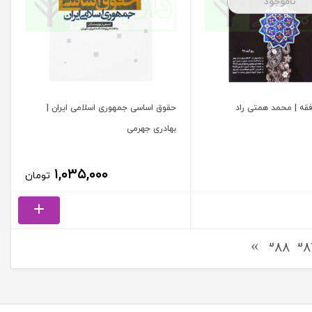
ناموجود
قه | محمد همتی راد
حقوق اساسی جمهوری اسلامی ایران |
بهادری جهرمی
۱,۰۳۵,۰۰۰
تومان
388
38