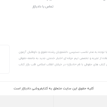
تماس با دادبازار
، با توجه به عدم تناسب دسترسی دانشجویان رشته حقوق و داوطلبان آزمون
استفاده از تجربه و تخصص تیم حرفه ای اختبار خدمتی جدید به جامعه حقوقی
 کتاب های حقوقی با نام «دادبازار» در خیابان انقلاب اسلامی قلب بازار کتاب
کترونیکی وزارت صنعت، معدن و تجارت، نشان ملی ثبت رسانه های دیجیتال از
از اتحادیه ناشران و کتابفروشان تهران به منظور ارائه مطمئن ترین خدمات
ه بر این با بهره گیری از فناوری برتر روز دنیا وبسایت کتابفروشی تخصصی
کلیه حقوق این سایت متعلق به کتابفروشی دادبازار است
 تلفیق آن با شناخت کامل نیازهای جامعه حقوقی کشور راه اندازی کردیم تا
 نیاز خود را تهیه کنند.