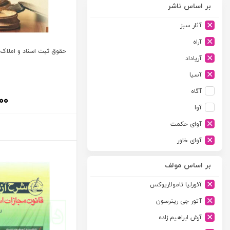
بر اساس ناشر
آثار سبز
آراه
حقوق ثبت اسناد و املاک 
آریاداد
آسیا
آگاه
۰۰
آوا
آوای حکمت
آوای خاور
آوای دانش گستر
بر اساس مولف
آوند دانش
آئورلیا تامولاریوکس
آیدین
آتور جی رینرسون
ارجمند
آرش ابراهیم زاده
ارسطو