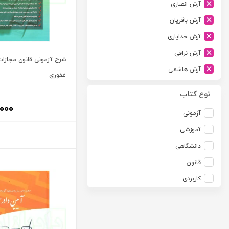
آرش انصاری
ارشد
آرش باقریان
اسلامیه
آرش خدایاری
اشکان
آرش نراقی
اطلاعات
شرح آزمونی قانون مجازات
آرش هاشمی
امجد
غفوری
آرمین طلعت
امید انقلاب
نوع کتاب
آرون رایت
,۰۰۰
امیرکبیر
آزمونی
آزاده صادقی
انتشارات موسسه مطالعات حقوقی دکتر محمد حسین شهبازی
آموزشی
آزیتا قربانی رحیم
انجمن آثار و مفاخر فرهنگی
دانشگاهی
آلبرت ون دایسی
اندیشه ارشد
قانون
آلن ردفرن
اندیشه بیگی
کاربردی
آمنه باخدا
اندیشه سبز نوین
آمنه خدادادی
اندیشه عصر
آنتونی آگوس
اندیشه های حقوقی