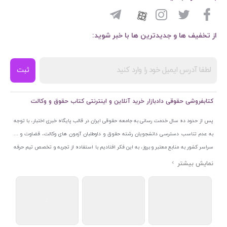
از تخفیف ها و جدیدترین ها با خبر شوید:
ثبت
کتابفروشی حقوقی دادبازار خرید آنلاین و اینترنتی کتاب حقوق و وکالت
پس از حدود ده سال خدمت رسانی به جامعه حقوقی ایران در قالب پایگاه خبری اختبار، با توجه
به عدم تناسب دسترسی دانشجویان رشته حقوق و داوطلبان آزمون های وکالت، قضاوت و ...
سراسر کشور به منابع معتبر و بروز، به این فکر افتادیم با استفاده از تجربه و تخصص تیم حرفه
ای اختبار خدمتی جدید به جامعه حقوقی ایران ارائه کنیم. به این منظور با راه اندازی و تجهیز
نمایشگاه و فروشگاه دائمی تخصصی کتاب های حقوقی با نام «دادبازار» در خیابان انقلاب
اسلامی قلب بازار کتاب ایران و اخذ مجوزهای قانونی از جمله نماد اعتماد الکترونیک از مرکز
توسعه تجارت الکترونیکی وزارت صنعت، معدن و تجارت، نشان ملی ثبت رسانه های دیجیتال از
مرکز فناوری اطلاعات و رسانه های دیجیتال وزارت فرهنگ و ارشاد اسلامی و پروانه کسب از
اتحادیه ناشران و کتابفروشان تهران به منظور ارائه مطمئن ترین خدمات مجموعه بسیار کامل و