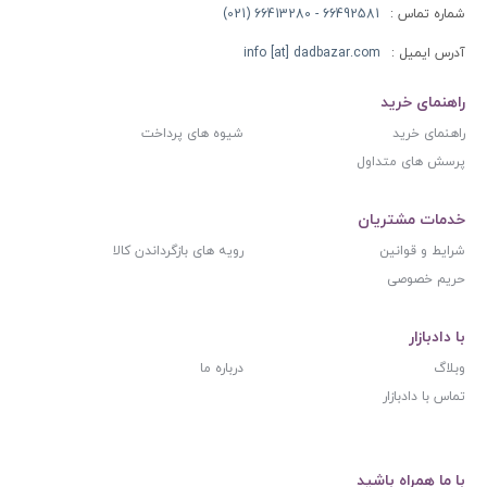
شماره تماس :
66492581 - 66413280 (021)
آدرس ایمیل :
info [at] dadbazar.com
راهنمای خرید
راهنمای خرید
شیوه های پرداخت
پرسش های متداول
خدمات مشتریان
شرایط و قوانین
رویه های بازگرداندن کالا
حریم خصوصی
با دادبازار
وبلاگ
درباره ما
تماس با دادبازار
با ما همراه باشید