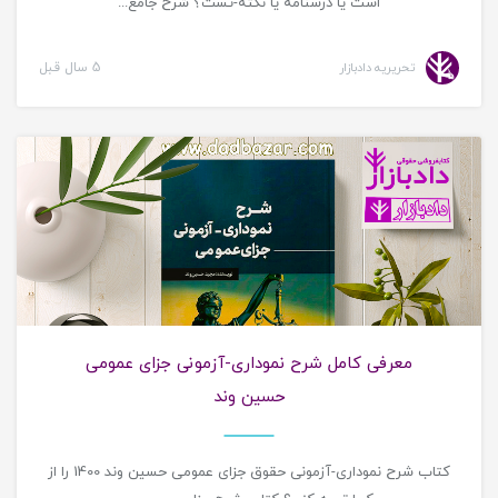
است یا درسنامه یا نکته-تست؟ شرح جامع...
تحریریه دادبازار
5 سال قبل
معرفی کتاب حقوقی
معرفی کامل شرح نموداری-آزمونی جزای عمومی
حسین وند
کتاب شرح نموداری-آزمونی حقوق جزای عمومی حسین وند 1400 را از